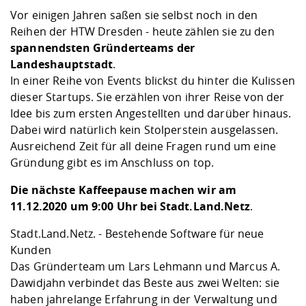
Competencies
Career Service
Contact and approach
Downloads
Cooperations an
Contact
Equal Opportunit
Informatics / Ma
Vor einigen Jahren saßen sie selbst noch in den
Study support m
Studying in speci
Committees and
Reihen der HTW Dresden - heute zählen sie zu den
physik
circumstances
Teaching, Researc
Representations
spannendsten Gründerteams der
Quality Assurance
University Healt
Agriculture/Env
abroad
Landeshauptstadt
.
Management
mistry
In einer Reihe von Events blickst du hinter die Kulissen
dieser Startups. Sie erzählen von ihrer Reise von der
Downloads
Idee bis zum ersten Angestellten und darüber hinaus.
Climate and Env
Mechanical Engin
Dabei wird natürlich kein Stolperstein ausgelassen.
Protection
Ausreichend Zeit für all deine Fragen rund um eine
International Da
Gründung gibt es im Anschluss on top.
Business Adminis
Friends Associat
Die nächste Kaffeepause machen wir am
11.12.2020 um 9:00 Uhr bei Stadt.Land.Netz
.
Stadt.Land.Netz. - Bestehende Software für neue
Kunden
Das Gründerteam um
Lars Lehmann und Marcus A.
Dawidjahn
verbindet das Beste aus zwei Welten: sie
haben jahrelange Erfahrung in der Verwaltung und