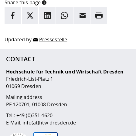
Share this page
INFORMATION
facebook
X
LinkedIn
whatsapp
Email
Rrint
Here are more informations and a link to the
data policy
Updated by
Pressestelle
CONTACT
Hochschule für Technik und Wirtschaft Dresden
Friedrich-List-Platz 1
01069 Dresden
Mailing address
PF 120701, 01008 Dresden
Tel.:
+49 (0)351 4620
E-Mail:
info(at)htw-dresden.de