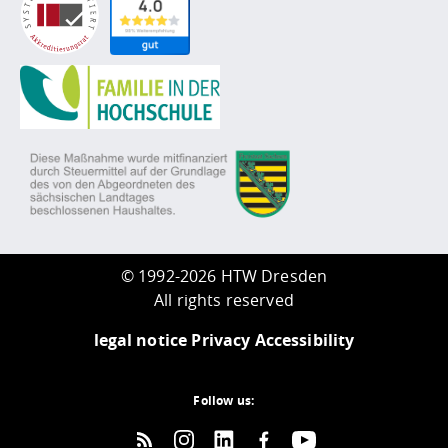
©
1992-2026 HTW Dresden
All rights reserved
legal notice
Privacy
Accessibility
Follow us: