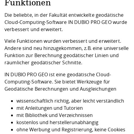
Competencies
Funktionen
Career Service
Contact and approach
Downloads
Cooperations an
Contact
Equal Opportunit
Informatics / Ma
Study support m
Studying in speci
Committees and
Die beliebte, in der Fakultät entwickelte geodätische
physik
circumstances
Teaching, Researc
Representations
Cloud-Computing-Software IN DUBIO PRO GEO wurde
Quality Assurance
University Healt
Agriculture/Env
abroad
verbessert und erweitert.
Management
mistry
Viele Funktionen wurden verbessert und erweitert.
Downloads
Andere sind neu hinzugekommen, z.B. eine universelle
Climate and Env
Mechanical Engin
Funktion zur Berechnung geodätischer Linien und
Protection
räumlicher geodätischer Schnitte.
International Da
Business Adminis
IN DUBIO PRO GEO ist eine geodätische Cloud-
Friends Associat
Computing-Software. Sie bietet Werkzeuge für
Geodätische Berechnungen und Ausgleichungen
wissenschaftlich richtig, aber leicht verständlich
mit Anleitungen und Tutorien
mit Bibliothek und Verzeichnissen
kostenlos und herstellerunabhängig
ohne Werbung und Registrierung, keine Cookies