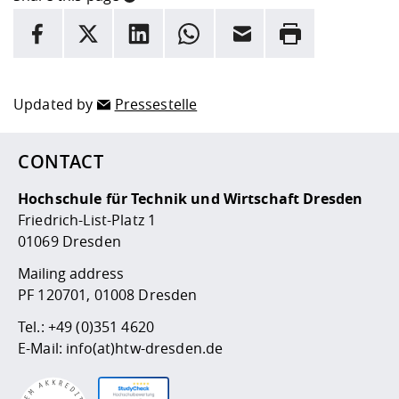
INFORMATION
facebook
X
LinkedIn
whatsapp
Email
Rrint
Here are more informations and a link to the
data policy
Updated by
Pressestelle
CONTACT
Hochschule für Technik und Wirtschaft Dresden
Friedrich-List-Platz 1
01069 Dresden
Mailing address
PF 120701, 01008 Dresden
Tel.:
+49 (0)351 4620
E-Mail:
info(at)htw-dresden.de