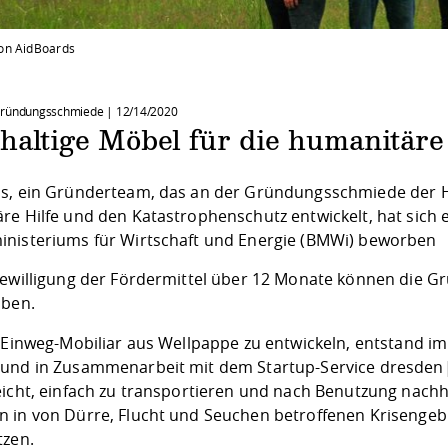
on AidBoards
Gründungsschmiede |
12/14/2020
haltige Möbel für die humanitäre
s, ein Gründerteam, das an der Gründungsschmiede der H
re Hilfe und den Katastrophenschutz entwickelt, hat sich
nisteriums für Wirtschaft und Energie (BMWi) beworben
Bewilligung der Fördermittel über 12 Monate können die Gr
iben.
, Einweg-Mobiliar aus Wellpappe zu entwickeln, entstand 
und in Zusammenarbeit mit dem Startup-Service dresden|ex
eicht, einfach zu transportieren und nach Benutzung nachha
 in von Dürre, Flucht und Seuchen betroffenen Krisengebi
tzen.