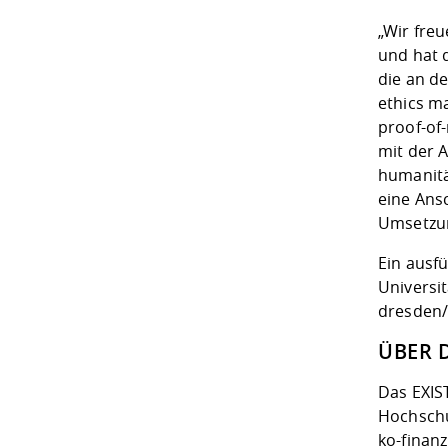
„Wir freu
und hat 
die an d
ethics m
proof-of
mit der 
humanitä
eine Ans
Umsetzun
Ein ausf
Universi
dresden/
ÜBER 
Das EXIS
Hochschu
ko-finanz