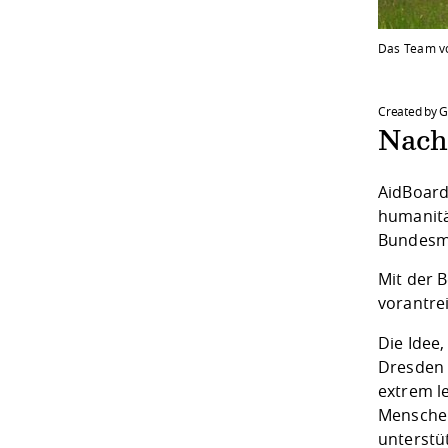
Das Team v
Created by 
Nach
AidBoard
humanitä
Bundesmi
Mit der 
vorantre
Die Idee
Dresden 
extrem l
Menschen
unterstü