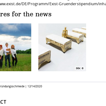
www.exist.de/DE/Programm/Exist-Gruenderstipendium/inha
res for the news
DDc
Gründungsschmiede |
12/14/2020
CT