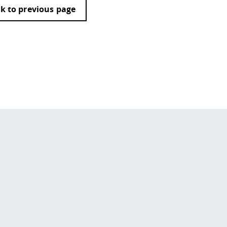
k to previous page
 policy site
.