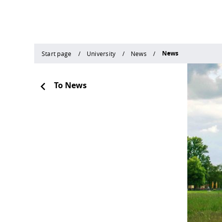
News
Start page
University
News
To News