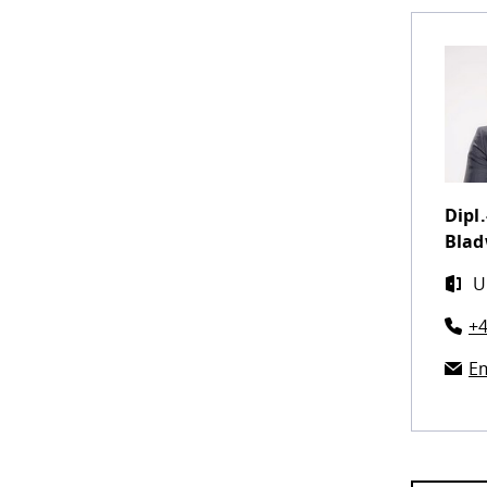
Dipl.
Blad
U
+4
Em