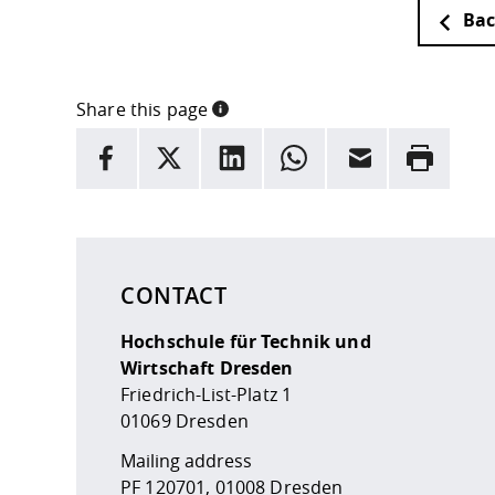
Bac
Share this page
INFORMATION
facebook
X
LinkedIn
whatsapp
Email
Rrint
Here are more informations and a link to the
data
CONTACT
Hochschule für Technik und
Wirtschaft Dresden
Friedrich-List-Platz 1
01069 Dresden
Mailing address
PF 120701, 01008 Dresden