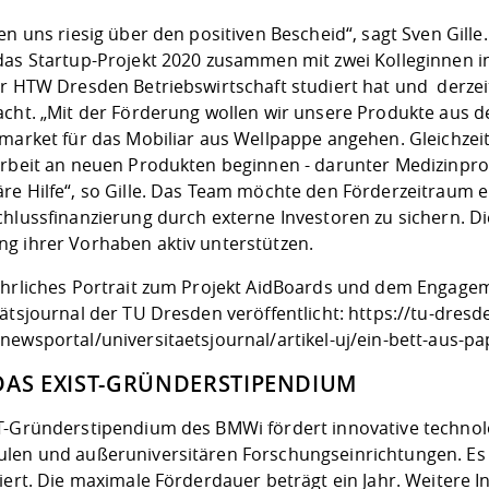
en uns riesig über den positiven Bescheid“, sagt Sven Gille
das Startup-Projekt 2020 zusammen mit zwei Kolleginnen in
er HTW Dresden Betriebswirtschaft studiert hat und derzei
acht. „Mit der Förderung wollen wir unsere Produkte aus 
-market für das Mobiliar aus Wellpappe angehen. Gleichzeit
Arbeit an neuen Produkten beginnen - darunter Medizinpr
re Hilfe“, so Gille. Das Team möchte den Förderzeitraum 
chlussfinanzierung durch externe Investoren zu sichern. 
g ihrer Vorhaben aktiv unterstützen.
ührliches Portrait zum Projekt AidBoards und dem Engageme
tätsjournal der TU Dresden veröffentlicht:
https://tu-dresd
newsportal/universitaetsjournal/artikel-uj/ein-bett-aus-p
DAS EXIST-GRÜNDERSTIPENDIUM
T-Gründerstipendium des BMWi fördert innovative techno
len und außeruniversitären Forschungseinrichtungen. Es 
iert. Die maximale Förderdauer beträgt ein Jahr. Weitere 