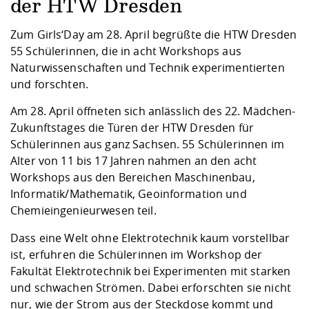
Competencies
der HTW Dresden
Career Service
Contact and approach
Downloads
Cooperations an
Contact
Equal Opportunit
Informatics / Ma
Study support m
Studying in speci
Committees and
Zum Girls‘Day am 28. April begrüßte die HTW Dresden
physik
circumstances
Teaching, Researc
Representations
55 Schülerinnen, die in acht Workshops aus
Quality Assurance
University Healt
Agriculture/Env
abroad
Naturwissenschaften und Technik experimentierten
Management
mistry
und forschten.
Downloads
Am 28. April öffneten sich anlässlich des 22. Mädchen-
Climate and Env
Mechanical Engin
Zukunftstages die Türen der HTW Dresden für
Protection
Schülerinnen aus ganz Sachsen. 55 Schülerinnen im
International Da
Alter von 11 bis 17 Jahren nahmen an den acht
Business Adminis
Workshops aus den Bereichen Maschinenbau,
Friends Associat
Informatik/Mathematik, Geoinformation und
Chemieingenieurwesen teil.
Dass eine Welt ohne Elektrotechnik kaum vorstellbar
ist, erfuhren die Schülerinnen im Workshop der
Fakultät Elektrotechnik bei Experimenten mit starken
und schwachen Strömen. Dabei erforschten sie nicht
nur, wie der Strom aus der Steckdose kommt und