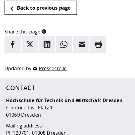
Back to previous page
Share this page
INFORMATION
facebook
X
LinkedIn
whatsapp
Email
Rrint
Here are more informations and a link to the
data policy
Updated by
Pressestelle
CONTACT
Hochschule für Technik und Wirtschaft Dresden
Friedrich-List-Platz 1
01069 Dresden
Mailing address
PF 120701, 01008 Dresden