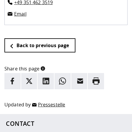
+49 351 462 3519
Email
Back to previous page
Share this page
INFORMATION
facebook
X
LinkedIn
whatsapp
Email
Rrint
Here are more informations and a link to the
data policy
Updated by
Pressestelle
CONTACT