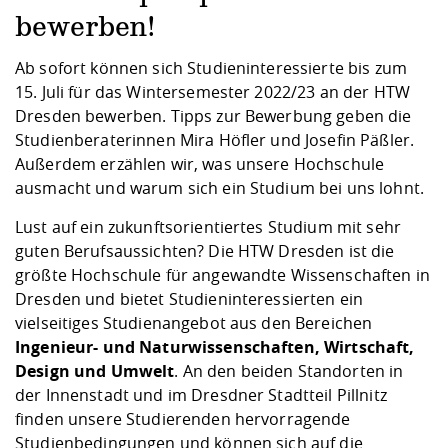
Competencies
Career Service
Contact and approach
Downloads
Cooperations an
Contact
Equal Opportunit
Informatics / Ma
bewerben!
Study support m
Studying in speci
Committees and
physik
circumstances
Teaching, Researc
Representations
Ab sofort können sich Studieninteressierte bis zum
Quality Assurance
University Healt
Agriculture/Env
abroad
15. Juli für das Wintersemester 2022/23 an der HTW
Management
mistry
Dresden bewerben. Tipps zur Bewerbung geben die
Studienberaterinnen Mira Höfler und Josefin Päßler.
Downloads
Außerdem erzählen wir, was unsere Hochschule
Climate and Env
Mechanical Engin
ausmacht und warum sich ein Studium bei uns lohnt.
Protection
International Da
Lust auf ein zukunftsorientiertes Studium mit sehr
Business Adminis
guten Berufsaussichten? Die HTW Dresden ist die
Friends Associat
größte Hochschule für angewandte Wissenschaften in
Dresden und bietet Studieninteressierten ein
vielseitiges
Studienangebot
aus den Bereichen
Ingenieur- und Naturwissenschaften, Wirtschaft,
Design und Umwelt
. An den beiden
Standorten
in
der Innenstadt und im Dresdner Stadtteil Pillnitz
finden unsere Studierenden hervorragende
Studienbedingungen und können sich auf die