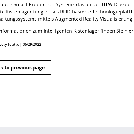
gruppe
Smart Production Systems
das an der HTW Dresden en
nte Kistenlager fungiert als RFID-basierte Technologieplattfo
haltungssystems mittels Augmented Reality-Visualisierung
nformationen zum intelligenten Kistenlager finden Sie hie
ocky Telatko |
06/29/2022
k to previous page
 policy site
.