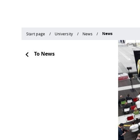
News
Start page
University
News
To News