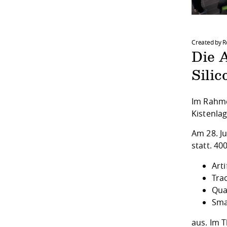
Created by R
Die A
Sili
Im Rahme
Kistenlag
Am 28. J
statt. 4
Arti
Tra
Qua
Sma
aus. Im 