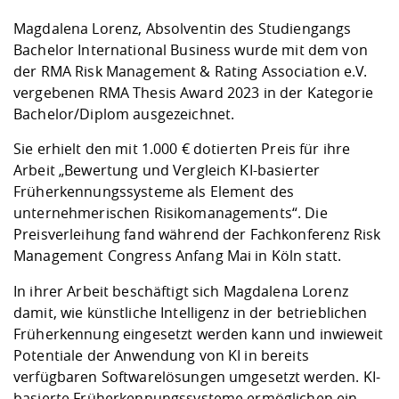
Competencies
Career Service
Contact and approach
Downloads
Cooperations an
Contact
Equal Opportunit
Informatics / Ma
Magdalena Lorenz, Absolventin des Studiengangs
Study support m
Studying in speci
Committees and
Bachelor International Business wurde mit dem von
physik
circumstances
Teaching, Researc
Representations
Quality Assurance
der RMA Risk Management & Rating Association e.V.
University Healt
Agriculture/Env
abroad
vergebenen RMA Thesis Award 2023 in der Kategorie
Management
mistry
Bachelor/Diplom ausgezeichnet.
Downloads
Sie erhielt den mit 1.000 € dotierten Preis für ihre
Climate and Env
Mechanical Engin
Arbeit „Bewertung und Vergleich KI-basierter
Protection
Früherkennungssysteme als Element des
International Da
Business Adminis
unternehmerischen Risikomanagements“. Die
Friends Associat
Preisverleihung fand während der Fachkonferenz Risk
Management Congress Anfang Mai in Köln statt.
In ihrer Arbeit beschäftigt sich Magdalena Lorenz
damit, wie künstliche Intelligenz in der betrieblichen
Früherkennung eingesetzt werden kann und inwieweit
Potentiale der Anwendung von KI in bereits
verfügbaren Softwarelösungen umgesetzt werden. KI-
basierte Früherkennungssysteme ermöglichen ein