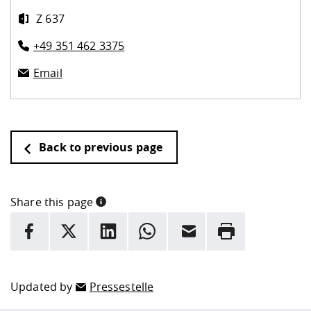
Z 637
+49 351 462 3375
Email
Back to previous page
Share this page
INFORMATION
facebook
X
LinkedIn
whatsapp
Email
Rrint
Here are more informations and a link to the
data policy
Updated by
Pressestelle