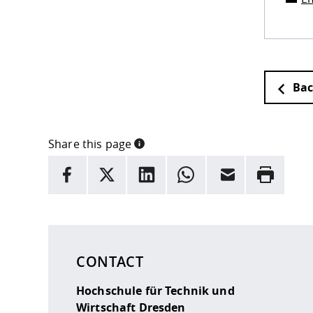
Bac
Share this page
INFORMATION
facebook
X
LinkedIn
whatsapp
Email
Rrint
Here are more informations and a link to the
data
CONTACT
Hochschule für Technik und
Wirtschaft Dresden