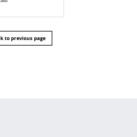
k to previous page
 policy site
.