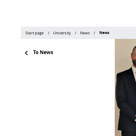
News
Start page
University
News
To News