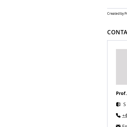
Created by Pr
CONTA
Prof.
S
+4
Em