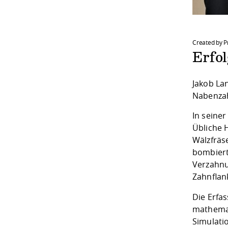
Created by Pr
Erfo
Jakob La
Nabenzah
In seine
Übliche 
Wälzfräs
bombiert
Verzahnu
Zahnﬂank
Die Erfa
mathemat
Simulati