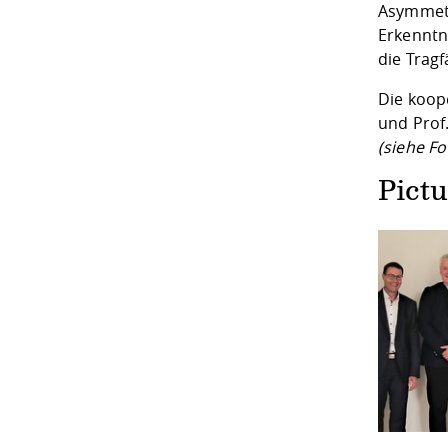
Asymmetri
Erkenntn
die Trag
Die koop
und Prof
(siehe Fo
Pictu