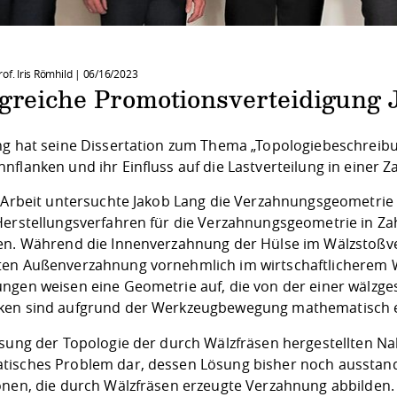
of. Iris Römhild |
06/16/2023
lgreiche Promotionsverteidigung 
ng hat seine Dissertation zum Thema „Topologiebeschreibu
nflanken und ihr Einfluss auf die Lastverteilung in einer 
r Arbeit untersuchte Jakob Lang die Verzahnungsgeometr
Herstellungsverfahren für die Verzahnungsgeometrie in Z
en. Während die Innenverzahnung der Hülse im Wälzstoß­ver
en Außen­verzahnung vornehmlich im wirtschaftlicherem W
ngen weisen eine Geometrie auf, die von der einer wälz
en sind aufgrund der Werkzeugbewegung mathematisch ei
ssung der Topologie der durch Wälzfräsen hergestellten N
isches Problem dar, dessen Lösung bisher noch ausstand
onen, die durch Wälzfräsen erzeugte Verzahnung abbilden.