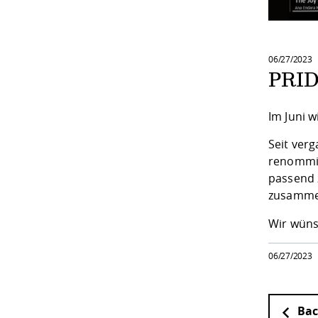
06/27/2023
PRID
Im Juni w
Seit ver
renommie
passend 
zusammen
Wir wüns
06/27/2023
Bac