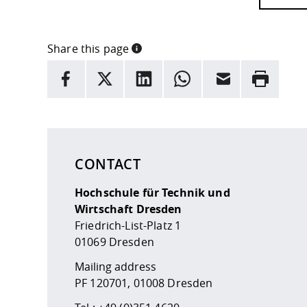
Share this page
INFORMATION
facebook
X
LinkedIn
whatsapp
Email
Rrint
Here are more informations and a link to the
data
CONTACT
Hochschule für Technik und
Wirtschaft Dresden
Friedrich-List-Platz 1
01069 Dresden
Mailing address
PF 120701, 01008 Dresden