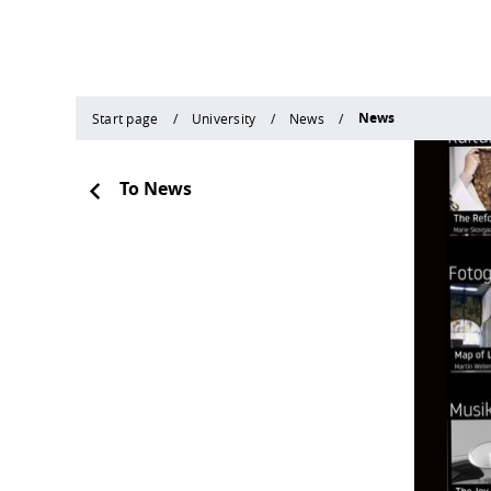
News
Start page
University
News
To News