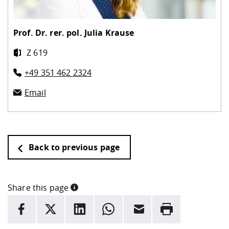
Prof. Dr. rer. pol.
Julia Krause
Z 619
+49 351 462 2324
Email
Back to previous page
Share this page
INFORMATION
facebook
X
LinkedIn
whatsapp
Email
Rrint
Here are more informations and a link to the
data policy