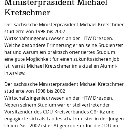
Competencies
Ministerpräsident Michael
Career Service
Contact and approach
Downloads
Cooperations an
Contact
Equal Opportunit
Informatics / Ma
Kretschmer
Study support m
Studying in speci
Committees and
physik
circumstances
Teaching, Researc
Representations
Quality Assurance
University Healt
Agriculture/Env
Der sächsische Ministerpräsident Michael Kretschmer
abroad
Management
mistry
studierte von 1998 bis 2002
Wirtschaftsingenieurwesen an der HTW Dresden.
Downloads
Welche besondere Erinnerung er an seine Studienzeit
Climate and Env
Mechanical Engin
hat und warum ein praktisch orientiertes Studium
Protection
eine gute Möglichkeit für einen zukunftssicheren Job
International Da
ist, verrät Michael Kretschmer im aktuellen Alumni-
Business Adminis
Interview.
Friends Associat
Der sächsische Ministerpräsident Michael Kretschmer
studierte von 1998 bis 2002
Wirtschaftsingenieurwesen an der HTW Dresden.
Neben seinem Studium war er stellvertretender
Vorsitzender des CDU-Kreisverbandes Görlitz und
engagierte sich als Landesschatzmeister in der Jungen
Union. Seit 2002 ist er Abgeordneter für die CDU im