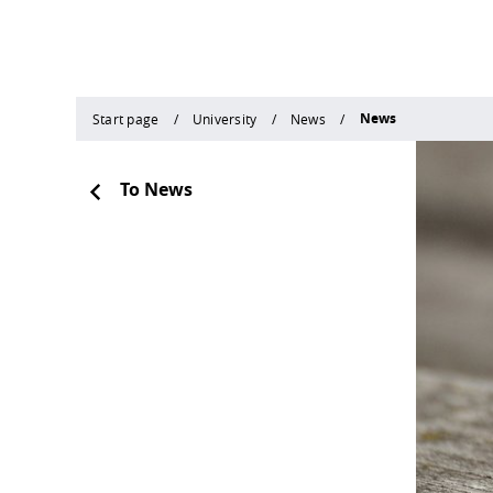
News
Start page
University
News
To News