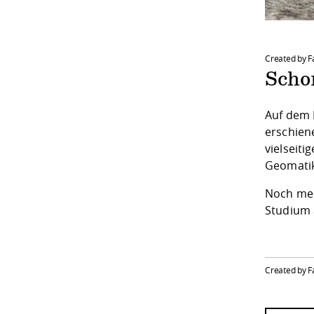
Created by F
Scho
Auf dem 
erschien
vielseit
Geomatik
Noch meh
Studium 
Created by F