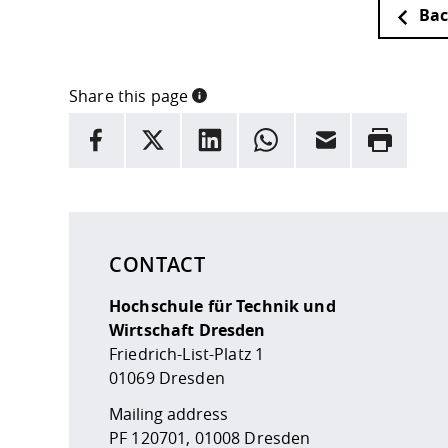
Bac
Share this page
INFORMATION
facebook
X
LinkedIn
whatsapp
Email
Rrint
Here are more informations and a link to the
data
CONTACT
Hochschule für Technik und
Wirtschaft Dresden
Friedrich-List-Platz 1
01069 Dresden
Mailing address
PF 120701, 01008 Dresden