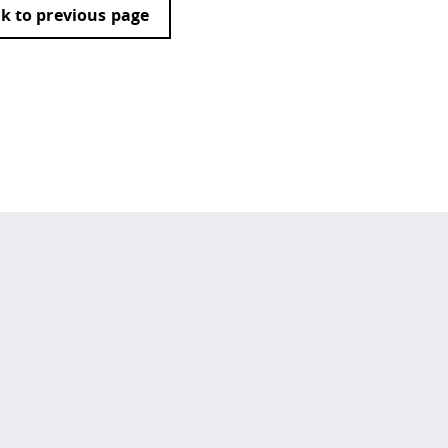
k to previous page
 policy site
.