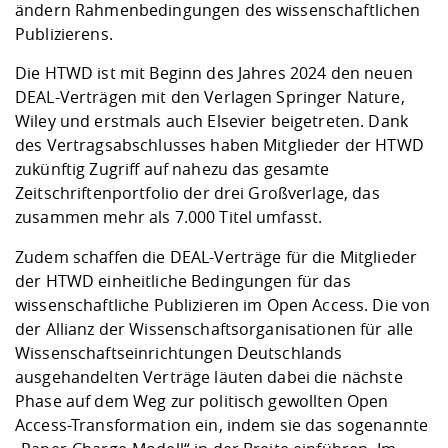
Competencies
ändern Rahmenbedingungen des wissenschaftlichen
Career Service
Contact and approach
Downloads
Cooperations an
Contact
Equal Opportunit
Informatics / Ma
Publizierens.
Study support m
Studying in speci
Committees and
physik
circumstances
Teaching, Researc
Representations
Die HTWD ist mit Beginn des Jahres 2024 den
neuen
Quality Assurance
University Healt
Agriculture/Env
abroad
DEAL-Verträgen mit den Verlagen Springer Nature,
Management
mistry
Wiley und erstmals auch Elsevier
beigetreten. Dank
des Vertragsabschlusses haben Mitglieder der HTWD
Downloads
zukünftig Zugriff auf nahezu das gesamte
Climate and Env
Mechanical Engin
Zeitschriftenportfolio der drei Großverlage, das
Protection
zusammen mehr als 7.000 Titel umfasst.
International Da
Business Adminis
Zudem schaffen die DEAL-Verträge für die Mitglieder
Friends Associat
der HTWD einheitliche Bedingungen für das
wissenschaftliche Publizieren im Open Access. Die von
der
Allianz der Wissenschaftsorganisationen
für alle
Wissenschaftseinrichtungen Deutschlands
ausgehandelten Verträge läuten dabei die nächste
Phase auf dem Weg zur politisch gewollten Open
Access-Transformation ein, indem sie das sogenannte