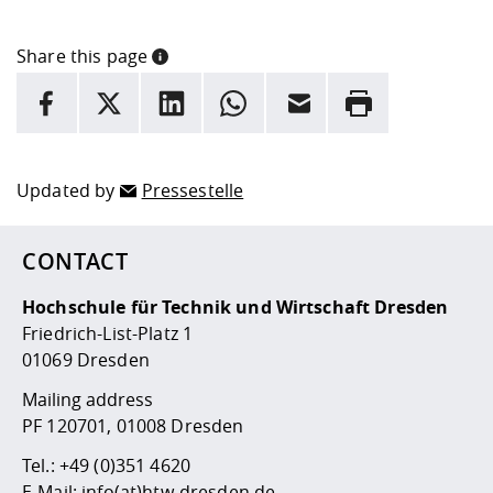
Share this page
INFORMATION
facebook
X
LinkedIn
whatsapp
Email
Rrint
Here are more informations and a link to the
data policy
Updated by
Pressestelle
CONTACT
Hochschule für Technik und Wirtschaft Dresden
Friedrich-List-Platz 1
01069 Dresden
Mailing address
PF 120701, 01008 Dresden
Tel.:
+49 (0)351 4620
E-Mail:
info(at)htw-dresden.de