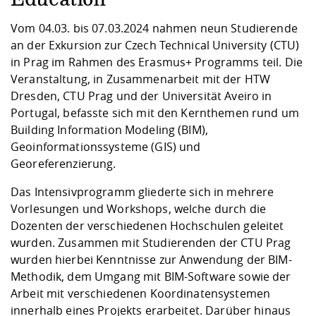
Education"
Competencies
Career Service
Contact and approach
Downloads
Cooperations an
Contact
Equal Opportunit
Informatics / Ma
Vom 04.03. bis 07.03.2024 nahmen neun Studierende
Study support m
Studying in speci
Committees and
an der Exkursion zur Czech Technical University (CTU)
physik
circumstances
Teaching, Researc
Representations
Quality Assurance
University Healt
Agriculture/Env
in Prag im Rahmen des Erasmus+ Programms teil. Die
abroad
Management
mistry
Veranstaltung, in Zusammenarbeit mit der HTW
Dresden, CTU Prag und der Universität Aveiro in
Downloads
Portugal, befasste sich mit den Kernthemen rund um
Climate and Env
Mechanical Engin
Building Information Modeling (BIM),
Protection
Geoinformationssysteme (GIS) und
International Da
Georeferenzierung.
Business Adminis
Friends Associat
Das Intensivprogramm gliederte sich in mehrere
Vorlesungen und Workshops, welche durch die
Dozenten der verschiedenen Hochschulen geleitet
wurden. Zusammen mit Studierenden der CTU Prag
wurden hierbei Kenntnisse zur Anwendung der BIM-
Methodik, dem Umgang mit BIM-Software sowie der
Arbeit mit verschiedenen Koordinatensystemen
innerhalb eines Projekts erarbeitet. Darüber hinaus