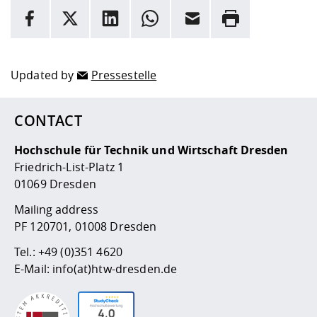
INFORMATION
facebook
X
LinkedIn
whatsapp
Email
Rrint
Here are more informations and a link to the
data policy
Updated by
Pressestelle
CONTACT
Hochschule für Technik und Wirtschaft Dresden
Friedrich-List-Platz 1
01069 Dresden
Mailing address
PF 120701, 01008 Dresden
Tel.:
+49 (0)351 4620
E-Mail:
info(at)htw-dresden.de