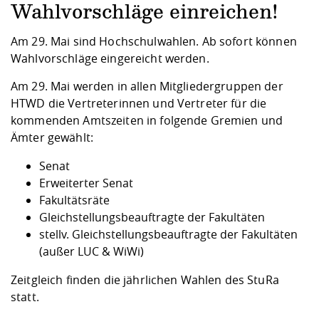
Competencies
Career Service
Contact and approach
Wahlvorschläge einreichen!
Downloads
Cooperations an
Contact
Equal Opportunit
Informatics / Ma
Study support m
Studying in speci
Committees and
Am 29. Mai sind Hochschulwahlen. Ab sofort können
physik
circumstances
Teaching, Researc
Representations
Quality Assurance
Wahlvorschläge eingereicht werden.
University Healt
Agriculture/Env
abroad
Management
mistry
Am 29. Mai werden in allen Mitgliedergruppen der
HTWD die Vertreterinnen und Vertreter für die
Downloads
kommenden Amtszeiten in folgende Gremien und
Climate and Env
Mechanical Engin
Ämter gewählt:
Protection
International Da
Senat
Business Adminis
Erweiterter Senat
Friends Associat
Fakultätsräte
Gleichstellungsbeauftragte der Fakultäten
stellv. Gleichstellungsbeauftragte der Fakultäten
(außer LUC & WiWi)
Zeitgleich finden die jährlichen Wahlen des StuRa
statt.