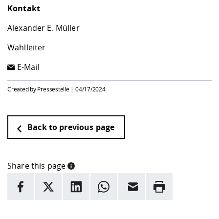
Kontakt
Alexander E. Müller
Wahlleiter
E-Mail
Created by Pressestelle |
04/17/2024
Back to previous page
Share this page
INFORMATION
facebook
X
LinkedIn
whatsapp
Email
Rrint
Here are more informations and a link to the
data policy