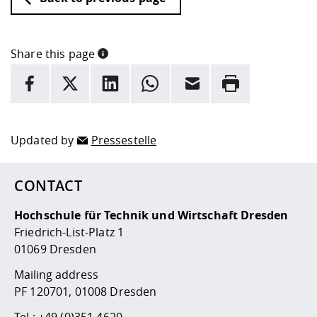
Share this page
INFORMATION
facebook
X
LinkedIn
whatsapp
Email
Rrint
Here are more informations and a link to the
data policy
Updated by
Pressestelle
CONTACT
Hochschule für Technik und Wirtschaft Dresden
Friedrich-List-Platz 1
01069 Dresden
Mailing address
PF 120701, 01008 Dresden
Tel.:
+49 (0)351 4620