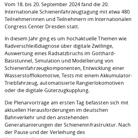
Competencies
Career Service
Contact and approach
Vom 18. bis 20. September 2024 fand die 20.
Downloads
Cooperations an
Contact
Equal Opportunit
Informatics / Ma
Internationale Schienenfahrzeugtagung mit etwa 480
Study support m
Studying in speci
Committees and
Teilnehmerinnen und Teilnehmern im Internationalen
physik
circumstances
Teaching, Researc
Representations
Quality Assurance
University Healt
Agriculture/Env
Congress Center Dresden statt.
abroad
Management
mistry
In diesem Jahr ging es um hochaktuelle Themen wie
Radverschleißdiagnose über digitale Zwillinge,
Downloads
Auswertung eines Radsatzbruchs im Gotthard-
Climate and Env
Mechanical Engin
Basistunnel, Simulation und Modellierung von
Protection
Schienenfahrzeugkomponenten, Entwicklung einer
International Da
Business Adminis
Wasserstofflokomotive, Tests mit einem Akkumulator-
Friends Associat
Triebfahrzeug, automatisierte Rangierlokomotiven
oder die digitale Güterzugkupplung.
Die Plenarvorträge am ersten Tag befassten sich mit
aktuellen Herausforderungen im deutschen
Bahnverkehr und den anstehenden
Generalsanierungen der Schieneninfrastruktur. Nach
der Pause und der Verleihung des