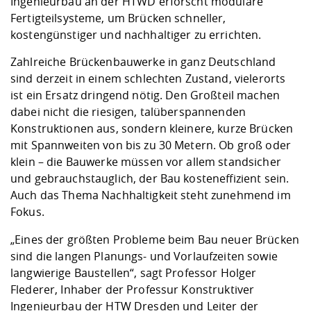
Ingenieurbau an der HTWD erforscht modulare
Competencies
Career Service
Contact and approach
Downloads
Cooperations an
Contact
Equal Opportunit
Informatics / Ma
Fertigteilsysteme, um Brücken schneller,
Study support m
Studying in speci
Committees and
kostengünstiger und nachhaltiger zu errichten.
physik
circumstances
Teaching, Researc
Representations
Quality Assurance
University Healt
Agriculture/Env
Zahlreiche Brückenbauwerke in ganz Deutschland
abroad
Management
mistry
sind derzeit in einem schlechten Zustand, vielerorts
ist ein Ersatz dringend nötig. Den Großteil machen
Downloads
dabei nicht die riesigen, talüberspannenden
Climate and Env
Mechanical Engin
Konstruktionen aus, sondern kleinere, kurze Brücken
Protection
mit Spannweiten von bis zu 30 Metern. Ob groß oder
International Da
klein – die Bauwerke müssen vor allem standsicher
Business Adminis
und gebrauchstauglich, der Bau kosteneffizient sein.
Friends Associat
Auch das Thema Nachhaltigkeit steht zunehmend im
Fokus.
„Eines der größten Probleme beim Bau neuer Brücken
sind die langen Planungs- und Vorlaufzeiten sowie
langwierige Baustellen“, sagt Professor Holger
Flederer, Inhaber der Professur Konstruktiver
Ingenieurbau der HTW Dresden und Leiter der