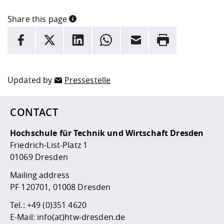
Share this page
INFORMATION
facebook
X
LinkedIn
whatsapp
Email
Rrint
Here are more informations and a link to the
data policy
Updated by
Pressestelle
CONTACT
Hochschule für Technik und Wirtschaft Dresden
Friedrich-List-Platz 1
01069 Dresden
Mailing address
PF 120701, 01008 Dresden
Tel.:
+49 (0)351 4620
E-Mail:
info(at)htw-dresden.de