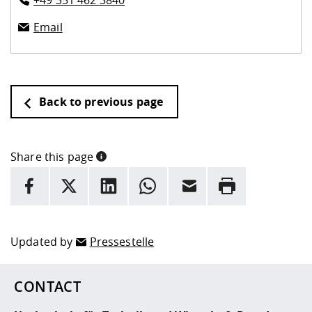
+49 351 462 3840
Email
Back to previous page
Share this page
INFORMATION
facebook
X
LinkedIn
whatsapp
Email
Rrint
Here are more informations and a link to the
data policy
Updated by
Pressestelle
CONTACT