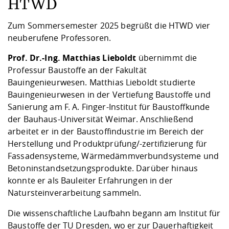
Competencies
HTWD
Career Service
Contact and approach
Downloads
Cooperations an
Contact
Equal Opportunit
Informatics / Ma
Study support m
Studying in speci
Committees and
Zum Sommersemester 2025 begrüßt die HTWD vier
physik
circumstances
Teaching, Researc
Representations
neuberufene Professoren.
Quality Assurance
University Healt
Agriculture/Env
abroad
Management
mistry
Prof. Dr.-Ing. Matthias Lieboldt
übernimmt die
Professur Baustoffe an der Fakultät
Downloads
Bauingenieurwesen. Matthias Lieboldt studierte
Climate and Env
Mechanical Engin
Bauingenieurwesen in der Vertiefung Baustoffe und
Protection
Sanierung am F. A. Finger-Institut für Baustoffkunde
International Da
der Bauhaus-Universität Weimar. Anschließend
Business Adminis
arbeitet er in der Baustoffindustrie im Bereich der
Friends Associat
Herstellung und Produktprüfung/-zertifizierung für
Fassadensysteme, Wärmedämmverbundsysteme und
Betoninstandsetzungsprodukte. Darüber hinaus
konnte er als Bauleiter Erfahrungen in der
Natursteinverarbeitung sammeln.
Die wissenschaftliche Laufbahn begann am Institut für
Baustoffe der TU Dresden, wo er zur Dauerhaftigkeit