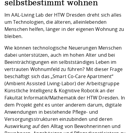
Competencies
selbstbestimmt wohnen
Career Service
Contact and approach
Downloads
Cooperations an
Contact
Equal Opportunit
Informatics / Ma
Study support m
Studying in speci
Committees and
Im AAL-Living Lab der HTW Dresden dreht sich alles
physik
circumstances
Teaching, Researc
Representations
um Technologien, die älteren, alleinlebenden
Quality Assurance
University Healt
Agriculture/Env
abroad
Menschen helfen, länger in der eigenen Wohnung zu
Management
mistry
bleiben.
Downloads
Wie können technologische Neuerungen Menschen
Climate and Env
Mechanical Engin
dabei unterstützen, auch im hohen Alter und bei
Protection
Beeinträchtigungen ein selbstständiges Leben im
International Da
vertrauten Wohnumfeld zu führen? Mit dieser Frage
Business Adminis
beschäftigt sich das „Smart Co-Care Apartment“
Friends Associat
(Ambient Assisted Living-Labor) der Arbeitsgruppe
Künstliche Intelligenz & Kognitive Robotik an der
Fakultät Informatik/Mathematik der HTW Dresden. In
dem Projekt geht es unter anderem darum, digitale
Anwendungen in bestehende Pflege- und
Versorgungsstrukturen einzubinden und deren
Auswirkung auf den Alltag von Bewohnerinnen und