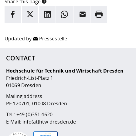
Share this page
INFORMATION
facebook
X
LinkedIn
whatsapp
Email
Rrint
Here are more informations and a link to the
data policy
Updated by
Pressestelle
CONTACT
Hochschule für Technik und Wirtschaft Dresden
Friedrich-List-Platz 1
01069 Dresden
Mailing address
PF 120701, 01008 Dresden
Tel.:
+49 (0)351 4620
E-Mail:
info(at)htw-dresden.de