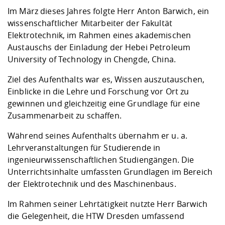
Competencies
Career Service
Contact and approach
Downloads
Cooperations an
Contact
Equal Opportunit
Informatics / Ma
Im März dieses Jahres folgte Herr Anton Barwich, ein
Study support m
Studying in speci
Committees and
wissenschaftlicher Mitarbeiter der Fakultät
physik
circumstances
Teaching, Researc
Representations
Elektrotechnik, im Rahmen eines akademischen
Quality Assurance
University Healt
Agriculture/Env
abroad
Austauschs der Einladung der Hebei Petroleum
Management
mistry
University of Technology in Chengde, China.
Downloads
Ziel des Aufenthalts war es, Wissen auszutauschen,
Climate and Env
Mechanical Engin
Einblicke in die Lehre und Forschung vor Ort zu
Protection
gewinnen und gleichzeitig eine Grundlage für eine
International Da
Zusammenarbeit zu schaffen.
Business Adminis
Friends Associat
Während seines Aufenthalts übernahm er u. a.
Lehrveranstaltungen für Studierende in
ingenieurwissenschaftlichen Studiengängen. Die
Unterrichtsinhalte umfassten Grundlagen im Bereich
der Elektrotechnik und des Maschinenbaus.
Im Rahmen seiner Lehrtätigkeit nutzte Herr Barwich
die Gelegenheit, die HTW Dresden umfassend