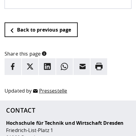
Back to previous page
Share this page
INFORMATION
facebook
X
LinkedIn
whatsapp
Email
Rrint
Here are more informations and a link to the
data policy
Updated by
Pressestelle
CONTACT
Hochschule für Technik und Wirtschaft Dresden
Friedrich-List-Platz 1