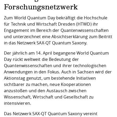
Competencies
Career Service
Contact and approach
Downloads
Cooperations an
Contact
Equal Opportunit
Informatics / Ma
Forschungsnetzwerk
Study support m
Studying in speci
Committees and
physik
circumstances
Teaching, Researc
Representations
Zum World Quantum Day bekräftigt die Hochschule
Quality Assurance
University Healt
Agriculture/Env
abroad
für Technik und Wirtschaft Dresden (HTWD) ihr
Management
mistry
Engagement im Bereich der Quantenwissenschaften
und unterzeichnet eine Absichtserklärung zum Beitritt
Downloads
in das Netzwerk SAX-QT Quantum Saxony.
Climate and Env
Mechanical Engin
Protection
Der jährlich am 14. April begangene World Quantum
International Da
Day rückt weltweit die Bedeutung der
Business Adminis
Quantenwissenschaften und ihrer technologischen
Friends Associat
Anwendungen in den Fokus. Auch in Sachsen wird der
Aktionstag genutzt, um bestehende Initiativen
sichtbarer zu machen, neue Kooperationen
anzustoßen und den Austausch zwischen
Wissenschaft, Wirtschaft und Gesellschaft zu
intensivieren.
Das Netzwerk SAX-QT Quantum Saxony vereint