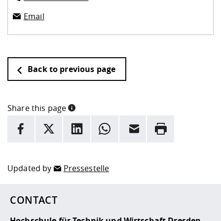
Email
Back to previous page
Share this page
INFORMATION
facebook
X
LinkedIn
whatsapp
Email
Rrint
Here are more informations and a link to the
data policy
Updated by
Pressestelle
CONTACT
Hochschule für Technik und Wirtschaft Dresden