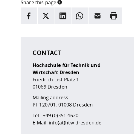
Share this page
INFORMATION
facebook
X
LinkedIn
whatsapp
Email
Rrint
Here are more informations and a link to the
data
CONTACT
Hochschule für Technik und
Wirtschaft Dresden
Friedrich-List-Platz 1
01069 Dresden
Mailing address
PF 120701, 01008 Dresden
Tel.:
+49 (0)351 4620
E-Mail:
info(at)htw-dresden.de