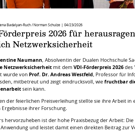
rena Badalyan-Ruch / Norman Schulze |
04/23/2026
Förderpreis 2026 für herausragen
ich Netzwerksicherheit
rentine Naumann
, Absolventin der Dualen Hochschule Sa
e Netzwerksicherheit
mit dem
VDI-Förderpreis 2026
des 
it wurde von
Prof. Dr. Andreas Westfeld
, Professor für I
den, mitbetreut und zeigt eindrucksvoll, wie
fruchtbar di
narbeit
sein kann.
 der feierlichen Preisverleihung stellte sie ihre Arbeit in
n Ergebnisse ihrer Forschung.
s hervorzuheben ist der hohe Praxisbezug der Arbeit: Die
 Anwendung und leistet damit einen direkten Beitrag zur V