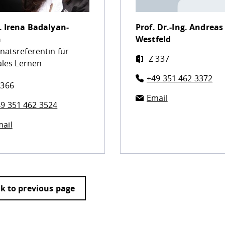
.
Irena Badalyan-
Prof. Dr.-Ing.
Andreas
h
Westfeld
natsreferentin für
Z 337
ales Lernen
+49 351 462 3372
 366
Email
9 351 462 3524
ail
k to previous page