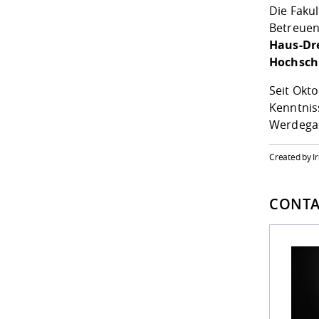
Die Fakul
Betreuen
Haus-Dr
Hochsch
Seit Okt
Kenntniss
Werdega
Created by I
CONTA