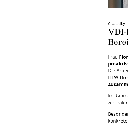
Created by I
VDI-
Bere
Frau
Flo
proaktiv
Die Arbe
HTW Dres
Zusamme
Im Rahmen
zentrale
Besonder
konkrete