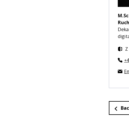
M.Sc
Ruc
Deka
digit
Z
+4
Em
Bac