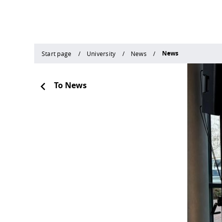
News
Start page
University
News
To News