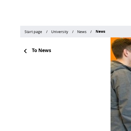
News
Start page
University
News
To News