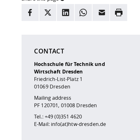
INFORMATION
facebook
X
LinkedIn
whatsapp
Email
Rrint
Here are more informations and a link to the
data
CONTACT
Hochschule für Technik und
Wirtschaft Dresden
Friedrich-List-Platz 1
01069 Dresden
Mailing address
PF 120701, 01008 Dresden
Tel.:
+49 (0)351 4620
E-Mail:
info(at)htw-dresden.de