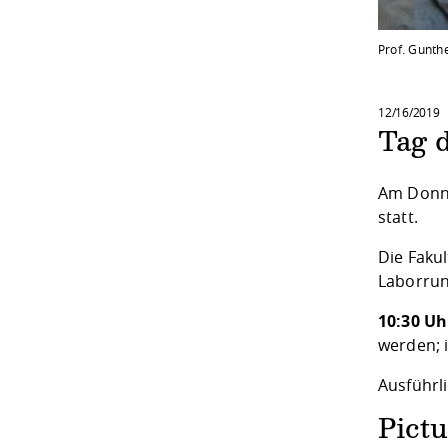
Prof. Gunth
12/16/2019
Tag 
Am Donne
statt.
Die Faku
Laborrun
10:30 Uh
werden; 
Ausführl
Pictu