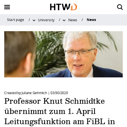
News
Start page
University
News
Back
Back
Back
Back
Back to "Stu
Back to "Stu
Back to "Stu
Back to "Stu
Back to "Stu
Back to "Stu
Back to "Inte
Back to "Inte
Back to "Inte
Back to "Inte
Back to "Res
Back to "Res
Back to "Res
Back to "Res
Back to "Univ
Back to "Univ
Back to "Univ
Back to "Univ
Back to "Univ
Back to "Univ
Back to "Univ
Before studying
International Profile
Profile and Organization
News
Before study
While studyi
After studyin
Counselling s
Campus life
Career Servic
International
Going Abroa
Coming to H
News & Cont
Profile and
News
Top Issues
Service
News
About us
Organisation
Faculties
Teaching
Contact and 
Quality Assu
Organization
While studying
Going Abroad
News
About us
Study programm
My personal are
Alumni-Service
General Student 
University sport
Career Orientati
Facts and Figure
Study Abroad
Degree studies
Contact and Cons
News
Technologietrans
... for Students
News archiv
History of HTW 
Rectorial Board
Civil Engineering
Study programm
Contact
Quality manage
Service
Counselling
Strategic Focus
After studying
Coming to HTWD
Top Issues
Organisation
Application and 
Student Service
Research and Ph
Voluntary comm
Strategy
Internship Abroa
Exchange Progr
Young Scientists
Saxony⁵
... for Graduates
Mission stateme
Administration -
Design
Directions and 
System accredita
Faculty advising
Workshops & Tra
& Central Institu
Facts and Figure
Created by Juliane Gehmlich |
03/30/2020
Counselling services
News & Contact
Service
Faculties
Preparation for t
Current timetab
Dresden and sur
Partnerships
Study trips and
Double Degree 
PhD
Innovation Fundi
... for Scientists
Facts and figures
Electrical Engine
Opening and offi
Regulations and 
Professor Knut Schmidtke
planning
Financing and ho
Networking & Ev
schools
Library
übernimmt zum 1. April
Campus life
Teaching
Saxon Science Lia
Teaching and Re
Scientific Practic
Gründung und St
... for External P
Career
Spatial Informati
Examination Offi
Studying Abroad
Job Portal HTW 
Certificate Interc
ZID (IT Service Ce
Leitungsfunktion am FiBL in