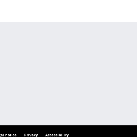
 policy site
.
gal notice
Privacy
Accessibility