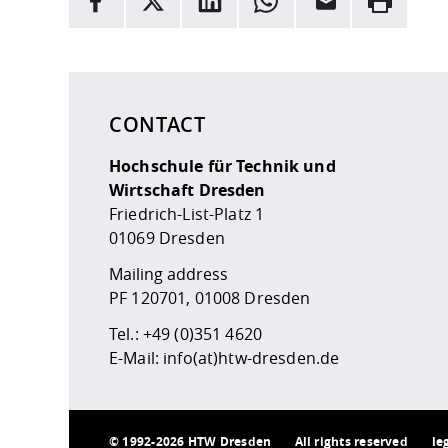
Here are more informations and a link to the
data
CONTACT
Hochschule für Technik und
Wirtschaft Dresden
Friedrich-List-Platz 1
01069 Dresden
Mailing address
PF 120701, 01008 Dresden
Tel.:
+49 (0)351 4620
E-Mail:
info(at)htw-dresden.de
©
1992-2026 HTW Dresden
All rights reserved
le