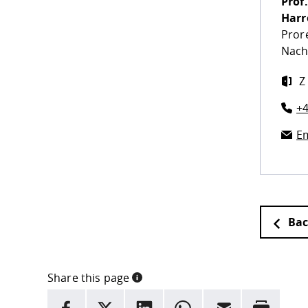
Prof.
Harr
Pror
Nach
Z
+4
Em
Bac
Share this page
INFORMATION
facebook
X
LinkedIn
whatsapp
Email
Rrint