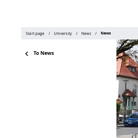
News
Start page
University
News
To News