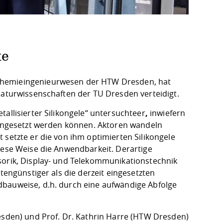
ke
 Chemieingenieurwesen der HTW Dresden, hat
Naturwissenschaften der TU Dresden verteidigt.
tallisierter Silikongele“ untersuchte
er
,
inwiefern
 eingesetzt werden können. Aktoren wandeln
 setzte er die von ihm optimierten Silikongele
iese Weise die Anwendbarkeit. Derartige
sorik, Display- und Telekommunikationstechnik
tengünstiger als die derzeit eingesetzten
dbauweise, d.h. durch eine aufwändige Abfolge
resden) und Prof. Dr. Kathrin Harre (HTW Dresden)