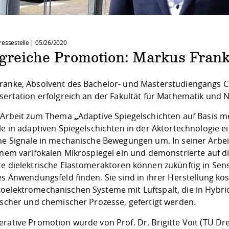
ressestelle |
05/26/2020
lgreiche Promotion: Markus Fran
ranke, Absolvent des Bachelor- und Masterstudiengangs
ssertation erfolgreich an der Fakultät für Mathematik und 
r Arbeit zum Thema
„
Adaptive Spiegelschichten auf Basis me
ele in adaptiven Spiegelschichten in der Aktortechnologie
he Signale in mechanische Bewegungen um. In seiner Arbeit
einem varifokalen Mikrospiegel ein und demonstrierte auf d
te dielektrische Elastomeraktoren können zukünftig in Sen
es Anwendungsfeld finden. Sie sind in ihrer Herstellung kos
oelektromechanischen Systeme mit Luftspalt, die in Hybri
fischer und chemischer Prozesse, gefertigt werden.
erative Promotion wurde von Prof. Dr. Brigitte Voit (TU D