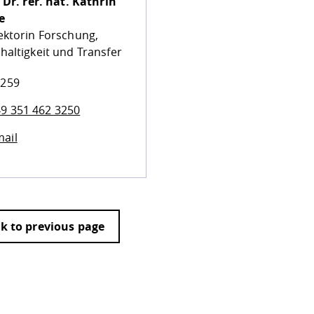
 Dr. rer. nat.
Kathrin
e
ektorin Forschung,
haltigkeit und Transfer
 259
9 351 462 3250
ail
k to previous page