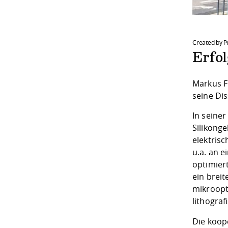
Created by P
Erfo
Markus F
seine Di
In seine
Silikong
elektrisc
u.a. an 
optimier
ein breit
mikroopt
lithogra
Die koop