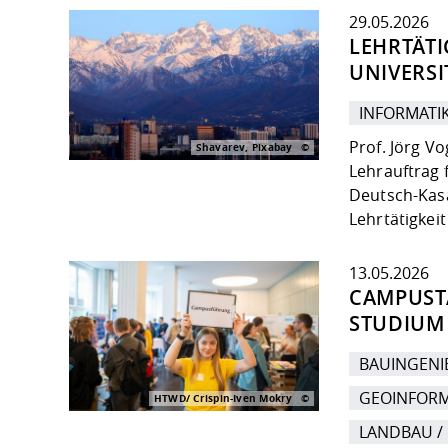
29.05.2026
LEHRTÄTI
UNIVERSI
INFORMATI
Prof. Jörg Vo
Shavarev, Pixabay
Lehrauftrag
Deutsch-Kasa
Lehrtätigkeit
13.05.2026
CAMPUSTA
STUDIUM
BAUINGEN
GEOINFOR
HTWD/ Crispin-Iven Mokry
LANDBAU /