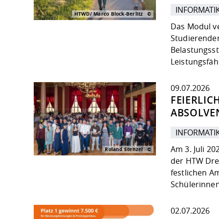
INFORMATI
HTWD/ Marco Block-Berlitz
Das Modul ve
Studierenden
Belastungsst
Leistungsfäh
09.07.2026
FEIERLIC
ABSOLVE
INFORMATI
Am 3. Juli 2
Roland Stenzel
der HTW Dre
festlichen A
Schülerinne
02.07.2026