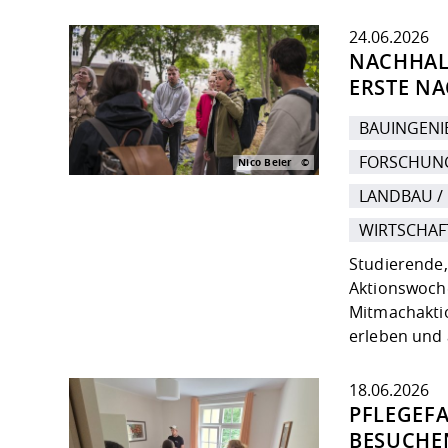
24.06.2026
NACHHALT
ERSTE N
BAUINGEN
FORSCHUN
Nico Beier
LANDBAU /
WIRTSCHAF
Studierende,
Aktionswoch
Mitmachaktio
erleben und 
18.06.2026
PFLEGEF
BESUCHE