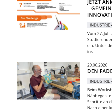
JETZT AN
– GEMEI
INNOVATI
INDUSTRIE 
Vom 27. Juli
Studierenden
ein. Unter d
ins
29.06.2026
DEN FAD
INDUSTRIE 
Beim Worksho
Nähbegeister
Schritte an 
Nach einer k