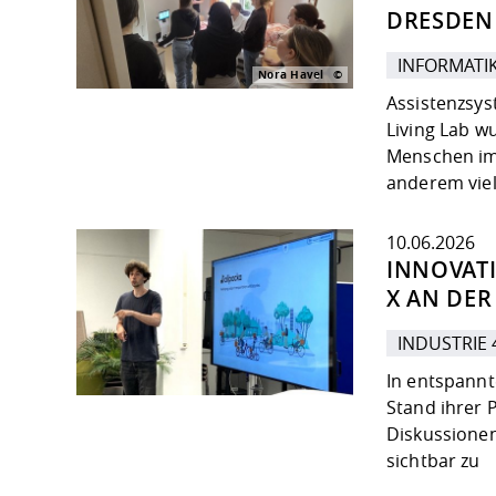
DRESDEN
INFORMATI
Nora Havel
Assistenzsys
Living Lab w
Menschen im 
anderem viel
10.06.2026
INNOVATI
X AN DE
INDUSTRIE 
In entspannt
Stand ihrer 
Diskussionen
sichtbar zu