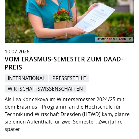
Kompetenz
Chancengleichheit
Informatik/Mathematik
Unternehmen
Vorbereitung auf das Studium
Studien- und
Studieren in besonderen
Forschungszentrum ZAFT
FIS -
Prototyping und LabX
Kontakt & Beratung
Gremien und Vertretungen
Studiengangentwicklung
Formulare und Dokumente
Prüfungsordnungen
Lebenslagen oder Notlagen
Lehren, Forschen und
Forschungsinformationsystem
Hochschulgesundheit
Landbau/Umwelt/Chemie
Beschaffungsvorhaben
Weiterbilden im Ausland
Checkliste zum Studienstart
Gründung und Startup Service
HTWD/ Peter Sebb
Studienbegleitung Mathematik
Beratungsangebote des
Wissenschaftliche Praxis
Klimaschutz & Nachhaltigkeit
Maschinenbau
und Physik
Studentenwerk Dresden
Formulare und Dokumente
10.07.2026
Kooperationen und Netzwerke
VOM ERASMUS-SEMESTER ZUM DAAD-
PREIS
Förderverein
Wirtschaftswissenschaften
Digitales Lernen und KI
Angebote der Agentur für
Internationale Tage
Arbeit
INTERNATIONAL
PRESSESTELLE
WIRTSCHAFTSWISSENSCHAFTEN
Qualifizierungsangebote und
Fremdsprachen
Als Lea Koncekova im Wintersemester 2024/25 mit
dem Erasmus+-Programm an die Hochschule für
Technik und Wirtschaft Dresden (HTWD) kam, plante
Jobs, Praktika, Diplomarbeiten
sie einen Aufenthalt für zwei Semester. Zwei Jahre
später