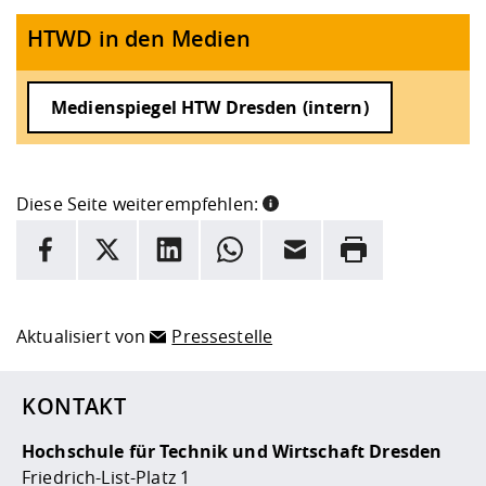
HTWD in den Medien
Medienspiegel HTW Dresden (intern)
Diese Seite weiterempfehlen:
INFORMATION
Facebook
X
LinkedIn
Whatsapp
E-Mail
Drucken
Hier stehen weitere Informationen und ein Link zur
Date
Aktualisiert von
Pressestelle
KONTAKT
Hochschule für Technik und Wirtschaft Dresden
Friedrich-List-Platz 1