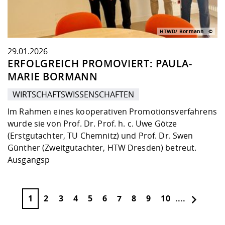
HTWD/ Bormann
29.01.2026
ERFOLGREICH PROMOVIERT: PAULA-
MARIE BORMANN
WIRTSCHAFTSWISSENSCHAFTEN
Im Rahmen eines kooperativen Promotionsverfahrens
wurde sie von Prof. Dr. Prof. h. c. Uwe Götze
(Erstgutachter, TU Chemnitz) und Prof. Dr. Swen
Günther (Zweitgutachter, HTW Dresden) betreut.
Ausgangsp
1
2
3
4
5
6
7
8
9
10
....