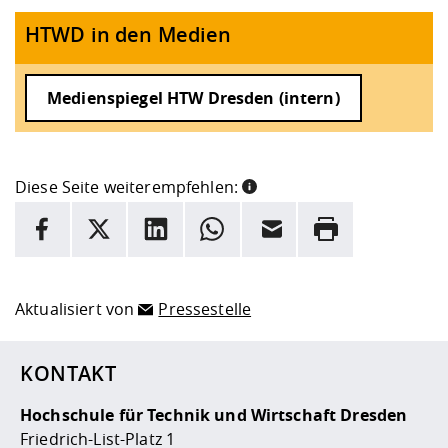
HTWD in den Medien
Medienspiegel HTW Dresden (intern)
Diese Seite weiterempfehlen:
INFORMATION
Facebook
X
LinkedIn
Whatsapp
E-Mail
Drucken
Hier stehen weitere Informationen und ein Link zur
Date
Aktualisiert von
Pressestelle
KONTAKT
Hochschule für Technik und Wirtschaft Dresden
Friedrich-List-Platz 1