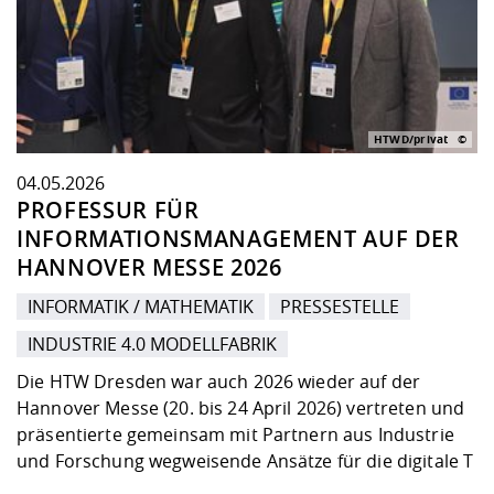
Kompetenz
Chancengleichheit
Informatik/Mathematik
Unternehmen
Vorbereitung auf das Studium
Studien- und
Studieren in besonderen
Forschungszentrum ZAFT
FIS -
Prototyping und LabX
Kontakt & Beratung
Gremien und Vertretungen
Studiengangentwicklung
Formulare und Dokumente
Prüfungsordnungen
Lebenslagen oder Notlagen
Lehren, Forschen und
Forschungsinformationsystem
Hochschulgesundheit
Landbau/Umwelt/Chemie
Beschaffungsvorhaben
Weiterbilden im Ausland
Checkliste zum Studienstart
Gründung und Startup Service
HTWD/privat
Studienbegleitung Mathematik
Beratungsangebote des
Wissenschaftliche Praxis
Klimaschutz & Nachhaltigkeit
Maschinenbau
und Physik
Studentenwerk Dresden
Formulare und Dokumente
04.05.2026
Kooperationen und Netzwerke
PROFESSUR FÜR
INFORMATIONSMANAGEMENT AUF DER
Förderverein
Wirtschaftswissenschaften
Digitales Lernen und KI
Angebote der Agentur für
Internationale Tage
HANNOVER MESSE 2026
Arbeit
INFORMATIK / MATHEMATIK
PRESSESTELLE
Qualifizierungsangebote und
Fremdsprachen
INDUSTRIE 4.0 MODELLFABRIK
Die HTW Dresden war auch 2026 wieder auf der
Hannover Messe (20. bis 24 April 2026) vertreten und
Jobs, Praktika, Diplomarbeiten
präsentierte gemeinsam mit Partnern aus Industrie
und Forschung wegweisende Ansätze für die digitale T