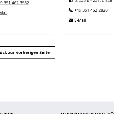
Z 233 B - 231, Z 228
9 351 462 3582
+49 351 462 2820
Mail
E-Mail
ück zur vorherigen Seite
ur
Datenschutzseite
.