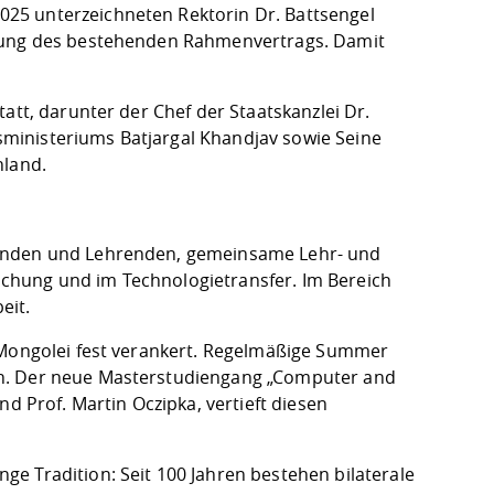
25 unterzeichneten Rektorin Dr. Battsengel
erung des bestehenden Rahmenvertrags. Damit
att, darunter der Chef der Staatskanzlei Dr.
ministeriums Batjargal Khandjav sowie Seine
hland.
renden und Lehrenden, gemeinsame Lehr- und
chung und im Technologietransfer. Im Bereich
eit.
r Mongolei fest verankert. Regelmäßige Summer
ch. Der neue Masterstudiengang „Computer and
d Prof. Martin Oczipka, vertieft diesen
e Tradition: Seit 100 Jahren bestehen bilaterale