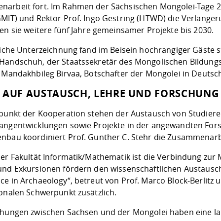
arbeit fort. Im Rahmen der Sächsischen Mongolei-Tage 20
GMIT) und Rektor Prof. Ingo Gestring (HTWD) die Verläng
en sie weitere fünf Jahre gemeinsamer Projekte bis 2030.
liche Unterzeichnung fand im Beisein hochrangiger Gäste st
Handschuh, der Staatssekretär des Mongolischen Bildungs
z Mandakhbileg Birvaa, Botschafter der Mongolei in Deutsc
 AUF AUSTAUSCH, LEHRE UND FORSCHUNG
lpunkt der Kooperation stehen der Austausch von Studie
angentwicklungen sowie Projekte in der angewandten Fors
nbau koordiniert Prof. Gunther C. Stehr die Zusammenarb
der Fakultät Informatik/Mathematik ist die Verbindung zu
und Exkursionen fördern den wissenschaftlichen Austaus
e in Archaeology“, betreut von Prof. Marco Block-Berlitz un
ionalen Schwerpunkt zusätzlich.
ehungen zwischen Sachsen und der Mongolei haben eine lang