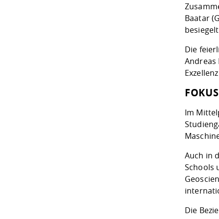
Zusammen
Baatar (
besiegelt
Die feier
Andreas 
Exzellen
FOKUS
Im Mitte
Studieng
Maschine
Auch in 
Schools 
Geoscienc
internat
Die Bezi