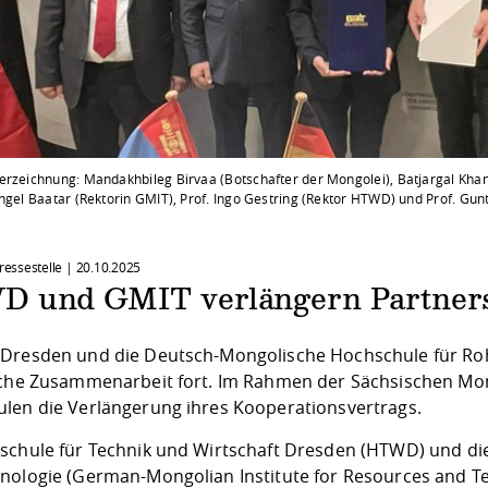
erzeichnung: Mandakhbileg Birvaa (Botschafter der Mongolei), Batjargal Kha
ngel Baatar (Rektorin GMIT), Prof. Ingo Gestring (Rektor HTWD) und Prof. Gunth
Pressestelle |
20.10.2025
 und GMIT verlängern Partnersc
Dresden und die Deutsch-Mongolische Hochschule für Rohs
iche Zusammenarbeit fort. Im Rahmen der Sächsischen Mon
len die Verlängerung ihres Kooperationsvertrags.
schule für Technik und Wirtschaft Dresden (HTWD) und di
nologie (German-Mongolian Institute for Resources and Te