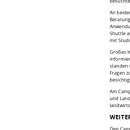
besuchte
An beide
Beratung
Anwendun
Shuttle 
mit Stud
Großes I
informie
standen 
Fragen z
besichti
Am Campu
und Land
landwirt
WEITE
Den Camp