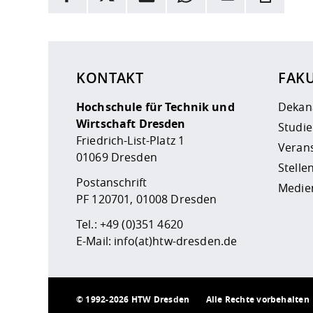
Hier stehen weitere Informationen und ein Link z
KONTAKT
FAK
Hochschule für Technik und
Dekan
Wirtschaft Dresden
Studi
Friedrich-List-Platz 1
Veran
01069 Dresden
Stell
Postanschrift
Medie
PF 120701, 01008 Dresden
Tel.:
+49 (0)351 4620
E-Mail:
info(at)htw-dresden.de
©
1992-2026 HTW Dresden
Alle Rechte vorbehalten