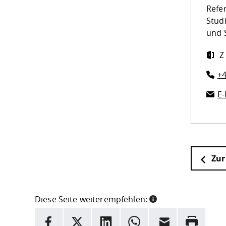
Refe
Stud
und 
Z
+4
E-
Zur
Diese Seite weiterempfehlen:
INFORMATION
Facebook
X
LinkedIn
Whatsapp
E-Mail
Drucken