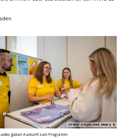
esden
HTWD/ Crispin-Iven Mokry
Guides gaben Auskunft zum Programm
Das Progr