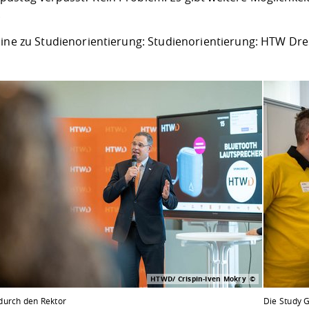
.
mine zu Studienorientierung:
Studienorientierung: HTW Dr
HTWD/ Crispin-Iven Mokry
durch den Rektor
Die Study 