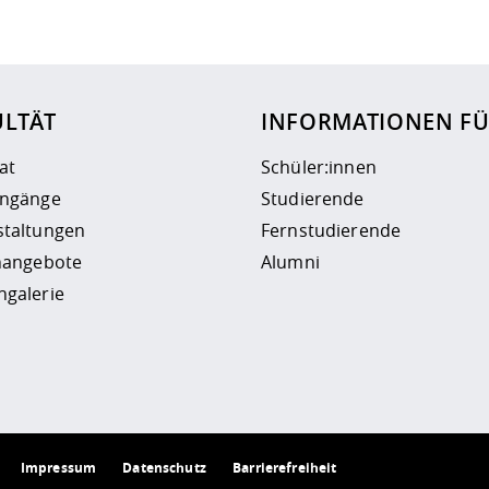
ur
Datenschutzseite
.
ULTÄT
INFORMATIONEN F
at
Schüler:innen
engänge
Studierende
staltungen
Fernstudierende
enangebote
Alumni
ngalerie
Impressum
Datenschutz
Barrierefreiheit