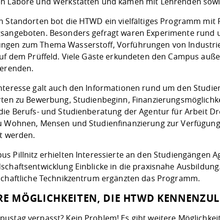
n Labore und Werkstätten und kamen mit Lehrenden sowi
n Standorten bot die HTWD ein vielfältiges Programm mi
sangeboten. Besonders gefragt waren Experimente rund 
gen zum Thema Wasserstoff, Vorführungen von Industri
auf dem Prüffeld. Viele Gäste erkundeten den Campus auße
ierenden.
nteresse galt auch den Informationen rund um den Studie
rten zu Bewerbung, Studienbeginn, Finanzierungsmöglichk
die Berufs- und Studienberatung der Agentur für Arbeit 
u Wohnen, Mensen und Studienfinanzierung zur Verfüg
gt werden.
s Pillnitz erhielten Interessierte an den Studiengängen 
schaftsentwicklung Einblicke in die praxisnahe Ausbildu
schaftliche Technikzentrum ergänzten das Programm.
RE MÖGLICHKEITEN, DIE HTWD KENNENZU
ustag verpasst? Kein Problem! Es gibt weitere Möglichk