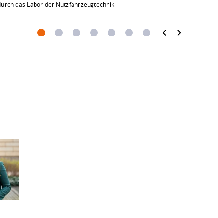
urch das Labor der Nutzfahrzeugtechnik
Im Gesprä