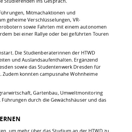
e Studierenden ins Gespräch.
t Führungen, Mitmachaktionen und
um geheime Verschlüsselungen, VR-
erobotern sowie Fahrten mit einem autonomen
rdem bei einer Rallye oder bei geführten Touren
nstart. Die Studienberaterinnen der HTWD
eiten und Auslandsaufenthalten. Ergänzend
Dresden sowie das Studentenwerk Dresden für
ung. Zudem konnten campusnahe Wohnheime
Agrarwirtschaft, Gartenbau, Umweltmonitoring
ng. Führungen durch die Gewächshäuser und das
LERNEN
eiten, um mehr über das Studium an der HTWD zu