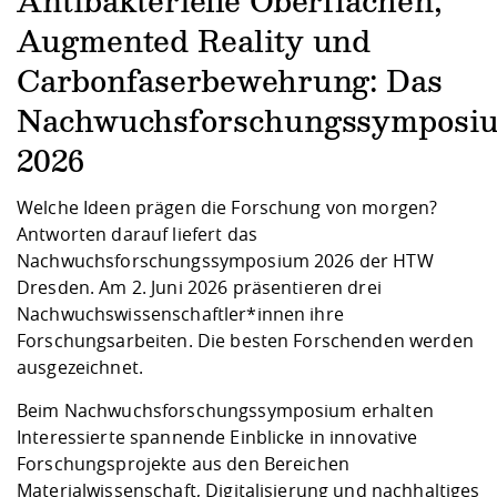
Antibakterielle Oberflächen,
Kompetenz
Career Service
Angebote für
Chancengleichhe
Informatik/Math
Unternehmen
Augmented Reality und
Vorbereitung auf
Studien- und
Studieren in be
Forschungszent
FIS -
Prototyping und
Kontakt & Berat
Gremien und Ver
Studiengangentw
Formulare und 
Prüfungsordnun
Lebenslagen ode
Lehren, Forsche
Forschungsinfor
Carbonfaserbewehrung: Das
Kontakt und Anfahrt
Hochschulgesund
Landbau/Umwelt
Beschaffungsvor
Weiterbilden im 
Checkliste zum S
Gründung und St
Nachwuchsforschungssymposi
Studienbegleitu
Beratungsangebo
Wissenschaftlich
Qualitätssicherung
2026
Klimaschutz & Na
Maschinenbau
und Physik
Studentenwerk 
Formulare und 
Kooperationen u
Welche Ideen prägen die Forschung von morgen?
Antworten darauf liefert das
Förderverein
Wirtschaftswisse
Digitales Lernen 
Angebote der Age
Internationale T
Nachwuchsforschungssymposium 2026 der HTW
Arbeit
Dresden. Am 2. Juni 2026 präsentieren drei
Nachwuchswissenschaftler*innen ihre
Qualifizierungsa
Forschungsarbeiten. Die besten Forschenden werden
Fremdsprachen
ausgezeichnet.
Beim Nachwuchsforschungssymposium erhalten
Jobs, Praktika, D
Interessierte spannende Einblicke in innovative
Forschungsprojekte aus den Bereichen
Materialwissenschaft, Digitalisierung und nachhaltiges