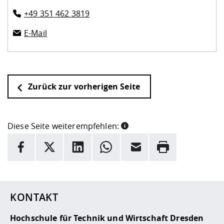
+49 351 462 3819
E-Mail
Zurück zur vorherigen Seite
Diese Seite weiterempfehlen:
INFORMATION
Facebook
X
LinkedIn
Whatsapp
E-Mail
Drucken
Hier stehen weitere Informationen und ein Link zur
Date
KONTAKT
Hochschule für Technik und Wirtschaft Dresden