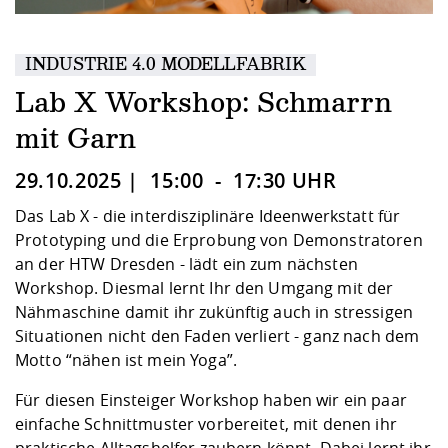
Kompetenz
Career Service
Angebote für
Chancengleichhe
Informatik/Math
Unternehmen
Vorbereitung auf
Studien- und
Studieren in be
Forschungszent
FIS -
Prototyping und
Kontakt & Berat
Gremien und Ver
Studiengangentw
Formulare und 
INDUSTRIE 4.0 MODELLFABRIK
Prüfungsordnun
Lebenslagen ode
Lehren, Forsche
Forschungsinfor
Kontakt und Anfahrt
Hochschulgesund
Landbau/Umwelt
Beschaffungsvor
Weiterbilden im 
Lab X Workshop: Schmarrn
Checkliste zum S
Gründung und St
Studienbegleitu
Beratungsangebo
Wissenschaftlich
mit Garn
Qualitätssicherung
Klimaschutz & Na
Maschinenbau
und Physik
Studentenwerk 
Formulare und 
Kooperationen u
29.10.2025 | 15:00 - 17:30 UHR
Förderverein
Wirtschaftswisse
Das Lab X
- die interdisziplinäre Ideenwerkstatt für
Digitales Lernen 
Angebote der Age
Internationale T
Prototyping und die Erprobung von Demonstratoren
Arbeit
an der HTW Dresden - lädt ein zum nächsten
Qualifizierungsa
Workshop. Diesmal lernt Ihr den Umgang mit der
Fremdsprachen
Nähmaschine damit ihr zukünftig auch in stressigen
Situationen nicht den Faden verliert - ganz nach dem
Motto “nähen ist mein Yoga”.
Jobs, Praktika, D
Für diesen Einsteiger Workshop haben wir ein paar
einfache Schnittmuster vorbereitet, mit denen ihr
praktische Alltagshelfer zaubern könnt. Dabei lernt ihr