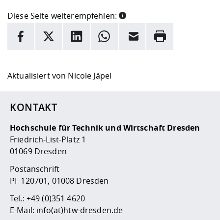
Diese Seite weiterempfehlen:
INFORMATION
Facebook
X
LinkedIn
Whatsapp
E-Mail
Drucken
Hier stehen weitere Informationen und ein Link zur
Date
Aktualisiert von
Nicole Jäpel
KONTAKT
Hochschule für Technik und Wirtschaft Dresden
Friedrich-List-Platz 1
01069 Dresden
Postanschrift
PF 120701, 01008 Dresden
Tel.:
+49 (0)351 4620
E-Mail:
info(at)htw-dresden.de