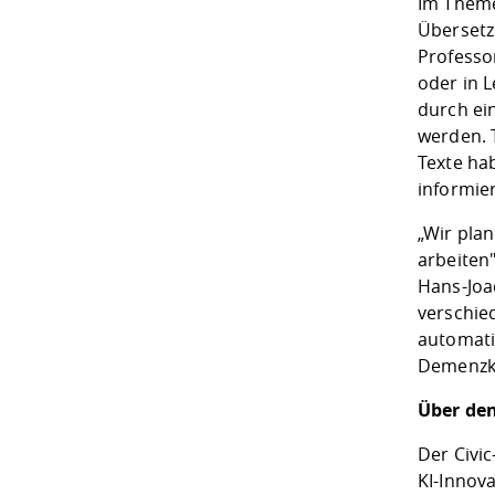
Im Theme
Übersetz
Professo
oder in 
durch ei
werden. 
Texte hab
informie
„Wir plan
arbeiten"
Hans-Joa
verschie
automatis
Demenzk
Über den
Der Civi
KI-Innov