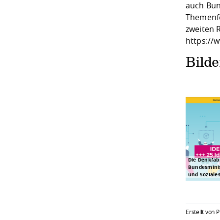
auch Bun
Themenfe
zweiten 
https://w
Bild
Die Denkfab
Bundesminis
und Soziale
Erstellt von 