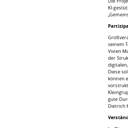
Die Proj
KI-gestü
„Gemeinsa
Partizip
Großvera
seinem T
Vivien Ma
der Stru
digitalen
Diese sol
können e
vorstrukt
Kleingru
gute Dur
Dietrich
Verständ