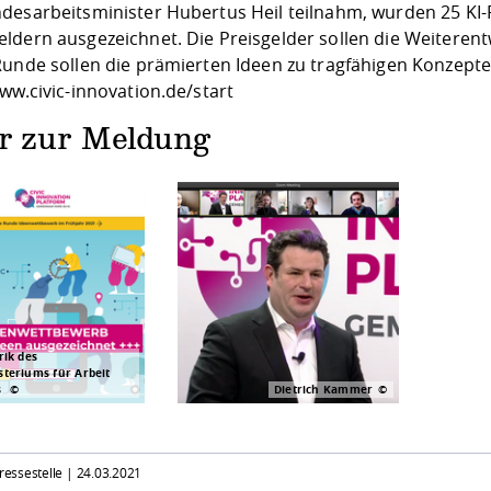
desarbeitsminister Hubertus Heil teilnahm, wurden 25 KI-P
ldern ausgezeichnet. Die Preisgelder sollen die Weiterent
Runde sollen die prämierten Ideen zu tragfähigen Konzept
ww.civic-innovation.de/start
er zur Meldung
rik des
teriums für Arbeit
s
Dietrich Kammer
Pressestelle |
24.03.2021