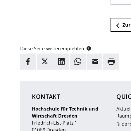
Zur
Diese Seite weiterempfehlen:
INFORMATION
Facebook
X
LinkedIn
Whatsapp
E-Mail
Drucken
Hier stehen weitere Informationen und ein Link z
KONTAKT
QUI
Hochschule für Technik und
Aktuel
Wirtschaft Dresden
Raump
Friedrich-List-Platz 1
Bildar
01069 Dresden