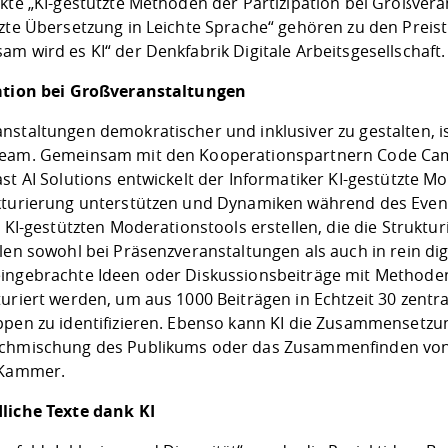
ekte „KI-gestützte Methoden der Partizipation bei Großver
tzte Übersetzung in Leichte Sprache“ gehören zu den Pre
m wird es KI“ der Denkfabrik Digitale Arbeitsgesellschaft.
ation bei Großveranstaltungen
nstaltungen demokratischer und inklusiver zu gestalten, i
eam. Gemeinsam mit den Kooperationspartnern Code Camp 
st AI Solutions entwickelt der Informatiker KI-gestützte Mod
kturierung unterstützen und Dynamiken während des Events
, KI-gestützten Moderationstools erstellen, die die Struk
len sowohl bei Präsenzveranstaltungen als auch in rein di
ingebrachte Ideen oder Diskussionsbeiträge mit Methoden
uriert werden, um aus 1000 Beiträgen in Echtzeit 30 zentr
ppen zu identifizieren. Ebenso kann KI die Zusammensetzun
chmischung des Publikums oder das Zusammenfinden von P
 Kammer.
liche Texte dank KI