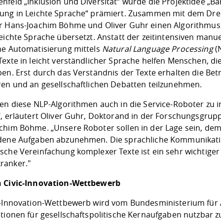
nfeld „Inklusion und Diversität“ wurde die Projektidee „Ba
ung in Leichte Sprache“ prämiert. Zusammen mit dem Dre
r Hans-Joachim Böhme und Oliver Guhr einen Algorithmus e
Leichte Sprache übersetzt. Anstatt der zeitintensiven manu
ne Automatisierung mittels
Natural Language Processing
(N
Texte in leicht verständlicher Sprache helfen Menschen, d
en. Erst durch das Verständnis der Texte erhalten die Betr
ren und an gesellschaftlichen Debatten teilzunehmen.
en diese NLP-Algorithmen auch in die Service-Roboter zu in
, erläutert Oliver Guhr, Doktorand in der Forschungsgrupp
chim Böhme. „Unsere Roboter sollen in der Lage sein, dem
dene Aufgaben abzunehmen. Die sprachliche Kommunikation i
che Vereinfachung komplexer Texte ist ein sehr wichtiger 
ranker."
 Civic-Innovation-Wettbewerb
c-Innovation-Wettbewerb wird vom Bundesministerium für Ar
ationen für gesellschaftspolitische Kernaufgaben nutzbar 