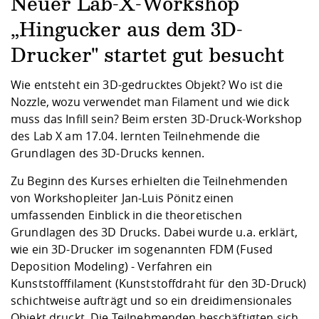
Kompetenz
Neuer Lab-X-Workshop
Career Service
Angebote für
Chancengleichhe
Informatik/Math
Unternehmen
„Hingucker aus dem 3D-
Vorbereitung auf
Studien- und
Studieren in be
Forschungszent
FIS -
Prototyping und
Kontakt & Berat
Gremien und Ver
Studiengangentw
Formulare und 
Prüfungsordnun
Lebenslagen ode
Lehren, Forsche
Forschungsinfor
Drucker" startet gut besucht
Kontakt und Anfahrt
Hochschulgesund
Landbau/Umwelt
Beschaffungsvor
Weiterbilden im 
Checkliste zum S
Gründung und St
Wie entsteht ein 3D-gedrucktes Objekt? Wo ist die
Studienbegleitu
Beratungsangebo
Wissenschaftlich
Nozzle, wozu verwendet man Filament und wie dick
Qualitätssicherung
Klimaschutz & Na
Maschinenbau
und Physik
Studentenwerk 
Formulare und 
muss das Infill sein? Beim ersten 3D-Druck-Workshop
Kooperationen u
des Lab X am 17.04. lernten Teilnehmende die
Förderverein
Wirtschaftswisse
Grundlagen des 3D-Drucks kennen.
Digitales Lernen 
Angebote der Age
Internationale T
Arbeit
Zu Beginn des Kurses erhielten die Teilnehmenden
von Workshopleiter Jan-Luis Pönitz einen
Qualifizierungsa
umfassenden Einblick in die theoretischen
Fremdsprachen
Grundlagen des 3D Drucks. Dabei wurde u.a. erklärt,
wie ein 3D-Drucker im sogenannten FDM (Fused
Deposition Modeling) - Verfahren ein
Jobs, Praktika, D
Kunststofffilament (Kunststoffdraht für den 3D-Druck)
schichtweise aufträgt und so ein dreidimensionales
Objekt druckt. Die Teilnehmenden beschäftigten sich