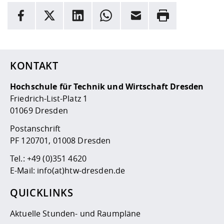
INFORMATION
Facebook
X
LinkedIn
Whatsapp
E-Mail
Drucken
Hier stehen weitere Informationen und ein Link zur
Date
KONTAKT
Hochschule für Technik und Wirtschaft Dresden
Friedrich-List-Platz 1
01069 Dresden
Postanschrift
PF 120701, 01008 Dresden
Tel.:
+49 (0)351 4620
E-Mail:
info(at)htw-dresden.de
QUICKLINKS
Aktuelle Stunden- und Raumpläne