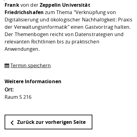
Kompetenz
Career Service
Angebote für
Frank
von der
Zeppelin Universität
Chancengleichhe
Informatik/Math
Unternehmen
Friedrichshafen
zum Thema "Verknüpfung von
Vorbereitung auf
Studien- und
Studieren in be
Forschungszent
FIS -
Prototyping und
Kontakt & Berat
Gremien und Ver
Studiengangentw
Formulare und 
Digitalisierung und ökologischer Nachhaltigkeit: Praxis
Prüfungsordnun
Lebenslagen ode
Lehren, Forsche
Forschungsinfor
Kontakt und Anfahrt
Hochschulgesund
Landbau/Umwelt
Beschaffungsvor
der Verwaltungsinformatik" einen Gastvortrag halten.
Weiterbilden im 
Checkliste zum S
Gründung und St
Der Themenbogen reicht von Datenstrategien und
Studienbegleitu
Beratungsangebo
Wissenschaftlich
relevanten Richtlinien bis zu praktischen
Qualitätssicherung
Klimaschutz & Na
Maschinenbau
und Physik
Studentenwerk 
Formulare und 
Anwendungen.
Kooperationen u
Termin speichern
Förderverein
Wirtschaftswisse
Digitales Lernen 
Angebote der Age
Internationale T
Arbeit
Weitere Informationen
Qualifizierungsa
Ort:
Fremdsprachen
Raum S 216
Jobs, Praktika, D
Zurück zur vorherigen Seite