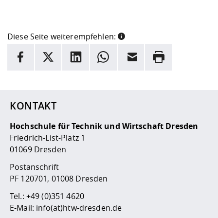
Diese Seite weiterempfehlen:
INFORMATION
Facebook
X
LinkedIn
Whatsapp
E-Mail
Drucken
Hier stehen weitere Informationen und ein Link zur
Date
KONTAKT
Hochschule für Technik und Wirtschaft Dresden
Friedrich-List-Platz 1
01069 Dresden
Postanschrift
PF 120701, 01008 Dresden
Tel.:
+49 (0)351 4620
E-Mail:
info(at)htw-dresden.de