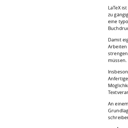
LaTeX is
zu gängi
eine typo
Buchdruc
Damit ei
Arbeiten
strengen
müssen.
Insbeson
Anfertig
Möglichk
Textvera
An einem
Grundlag
schreibe