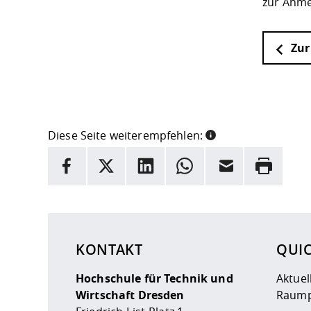
zur Anm
Zur
Diese Seite weiterempfehlen:
INFORMATION
Facebook
X
LinkedIn
Whatsapp
E-Mail
Drucken
Hier stehen weitere Informationen und ein Link z
KONTAKT
QUI
Hochschule für Technik und
Aktuel
Wirtschaft Dresden
Raump