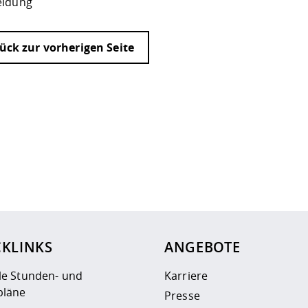
eldung
ück zur vorherigen Seite
ur
Datenschutzseite
.
CKLINKS
ANGEBOTE
le Stunden- und
Karriere
läne
Presse