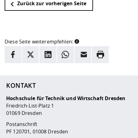
Zurück zur vorherigen Seite
Diese Seite weiterempfehlen:
INFORMATION
Facebook
X
LinkedIn
Whatsapp
E-Mail
Drucken
Hier stehen weitere Informationen und ein Link zur
Date
KONTAKT
Hochschule für Technik und Wirtschaft Dresden
Friedrich-List-Platz 1
01069 Dresden
Postanschrift
PF 120701, 01008 Dresden