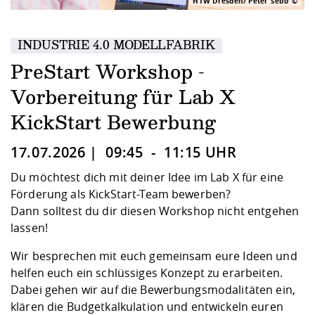
Kompetenz
HTW Dresden/ Peter Sebb
Career Service
Angebote für
Chancengleichhe
Informatik/Math
Unternehmen
Vorbereitung auf
Studien- und
Studieren in be
Forschungszent
FIS -
Prototyping und
Kontakt & Berat
Gremien und Ver
Studiengangentw
Formulare und 
INDUSTRIE 4.0 MODELLFABRIK
Prüfungsordnun
Lebenslagen ode
Lehren, Forsche
Forschungsinfor
Kontakt und Anfahrt
Hochschulgesund
Landbau/Umwelt
Beschaffungsvor
Weiterbilden im 
PreStart Workshop -
Checkliste zum S
Gründung und St
Studienbegleitu
Beratungsangebo
Wissenschaftlich
Vorbereitung für Lab X
Qualitätssicherung
Klimaschutz & Na
Maschinenbau
und Physik
Studentenwerk 
Formulare und 
KickStart Bewerbung
Kooperationen u
17.07.2026 | 09:45 - 11:15 UHR
Förderverein
Wirtschaftswisse
Digitales Lernen 
Angebote der Age
Internationale T
Arbeit
Du möchtest dich mit deiner Idee im
Lab X
für eine
Förderung als KickStart-Team bewerben?
Qualifizierungsa
Dann solltest du dir diesen Workshop nicht entgehen
Fremdsprachen
lassen!
Wir besprechen mit euch gemeinsam eure Ideen und
Jobs, Praktika, D
helfen euch ein schlüssiges Konzept zu erarbeiten.
Dabei gehen wir auf die Bewerbungsmodalitäten ein,
klären die Budgetkalkulation und entwickeln euren