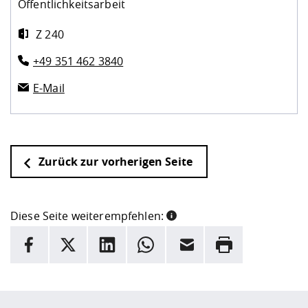
Öffentlichkeitsarbeit
Z 240
+49 351 462 3840
E-Mail
Zurück zur vorherigen Seite
Diese Seite weiterempfehlen:
INFORMATION
Facebook
X
LinkedIn
Whatsapp
E-Mail
Drucken
Hier stehen weitere Informationen und ein Link zur
Date