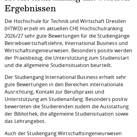
Kompetenz
Career Service
Angebote für
Chancengleichhe
Informatik/Math
Unternehmen
Ergebnissen
Vorbereitung auf
Studien- und
Studieren in be
Forschungszent
FIS -
Prototyping und
Kontakt & Berat
Gremien und Ver
Studiengangentw
Formulare und 
Prüfungsordnun
Lebenslagen ode
Lehren, Forsche
Forschungsinfor
Die Hochschule für Technik und Wirtschaft Dresden
Kontakt und Anfahrt
Hochschulgesund
Landbau/Umwelt
Beschaffungsvor
Weiterbilden im 
(HTWD) erzielt im aktuellen CHE Hochschulranking
Checkliste zum S
Gründung und St
2026/27 sehr gute Bewertungen für die Studiengänge
Studienbegleitu
Beratungsangebo
Wissenschaftlich
Betriebswirtschaftslehre, International Business und
Qualitätssicherung
Klimaschutz & Na
Maschinenbau
und Physik
Studentenwerk 
Formulare und 
Wirtschaftsingenieurwesen. Besonders positiv werden
Kooperationen u
der Praxisbezug, die Unterstützung zum Studienstart
und die allgemeine Studiensituation beurteilt.
Förderverein
Wirtschaftswisse
Digitales Lernen 
Angebote der Age
Internationale T
Arbeit
Der Studiengang International Business erhielt sehr
gute Bewertungen in den Bereichen internationale
Qualifizierungsa
Ausrichtung, Kontakt zur Berufspraxis und
Fremdsprachen
Unterstützung am Studienanfang. Besonders positiv
bewerteten die Studierenden zudem die Ausstattung
der Bibliothek, die allgemeine Studiensituation sowie
Jobs, Praktika, D
das Lehrangebot.
Auch der Studiengang Wirtschaftsingenieurwesen