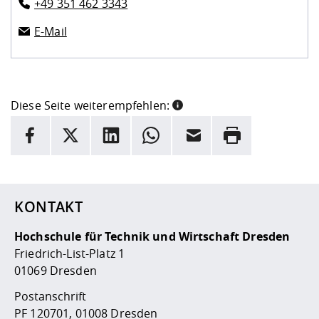
+49 351 462 3343
E-Mail
Diese Seite weiterempfehlen:
INFORMATION
Facebook
X
LinkedIn
Whatsapp
E-Mail
Drucken
Hier stehen weitere Informationen und ein Link zur
Date
KONTAKT
Hochschule für Technik und Wirtschaft Dresden
Friedrich-List-Platz 1
01069 Dresden
Postanschrift
PF 120701, 01008 Dresden