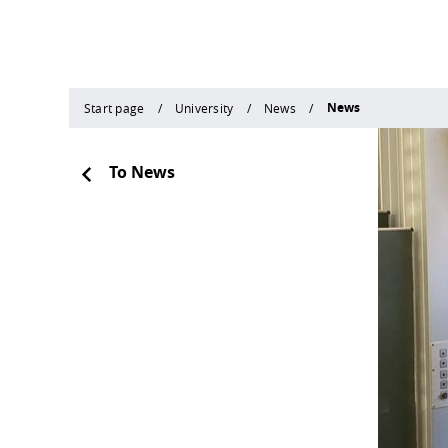
News
Start page
University
News
To News