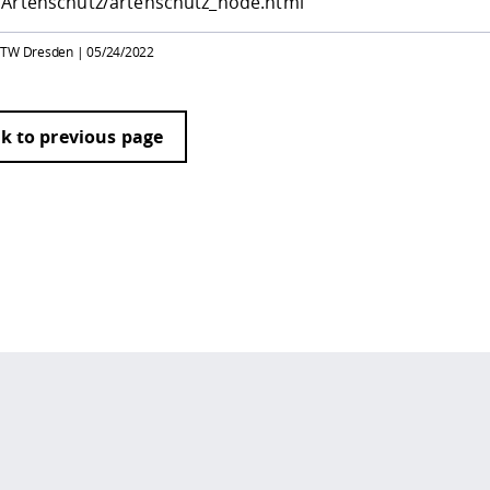
/Artenschutz/artenschutz_node.html
HTW Dresden |
05/24/2022
k to previous page
 policy site
.