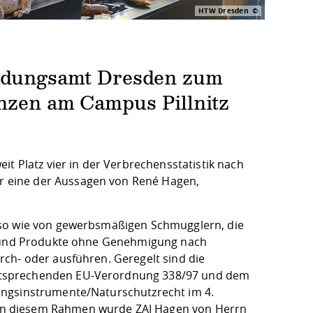
HTW Dresden
hndungsamt Dresden zum
nzen am Campus Pillnitz
it Platz vier in der Verbrechensstatistik nach
 eine der Aussagen von René Hagen,
uso wie von gewerbsmäßigen Schmugglern, die
le und Produkte ohne Genehmigung nach
ch- oder ausführen. Geregelt sind die
ntsprechenden EU-Verordnung 338/97 und dem
ungsinstrumente/Naturschutzrecht im 4.
In diesem Rahmen wurde ZAI Hagen von Herrn