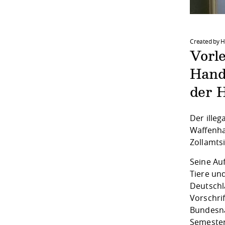
Created by 
Vorl
Hand
der 
Der illeg
Waffenha
Zollamts
Seine Au
Tiere un
Deutschl
Vorschri
Bundesna
Semester