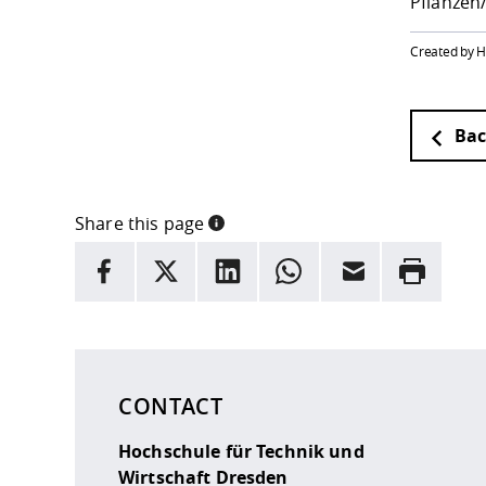
Pflanzen
Created by 
Bac
Share this page
INFORMATION
facebook
X
LinkedIn
whatsapp
Email
Rrint
Here are more informations and a link to the
data
CONTACT
Hochschule für Technik und
Wirtschaft Dresden