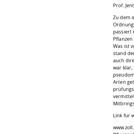
Prof. Jen
Zu dem i
Ordnungs
passiert
Pflanzen
Was ist v
stand de
auch dir
war klar,
pseudome
Arten ge
prüfungs
vermittel
Mitbrings
Link für
www.zoll