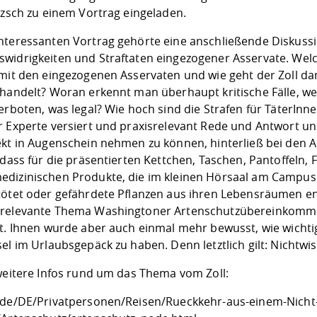
tzsch zu einem Vortrag eingeladen.
nteressanten Vortrag gehörte eine anschließende Diskussio
widrigkeiten und Straftaten eingezogener Asservate. We
 mit den eingezogenen Asservaten und wie geht der Zoll d
 handelt? Woran erkennt man überhaupt kritische Fälle, we
erboten, was legal? Wie hoch sind die Strafen für TäterInn
r Experte versiert und praxisrelevant Rede und Antwort un
ekt in Augenschein nehmen zu können, hinterließ bei den 
 dass für die präsentierten Kettchen, Taschen, Pantoffeln,
dizinischen Produkte, die im kleinen Hörsaal am Campus in
tötet oder gefährdete Pflanzen aus ihren Lebensräumen
relevante Thema Washingtoner Artenschutzübereinkommen
t. Ihnen wurde aber auch einmal mehr bewusst, wie wichtig 
el im Urlaubsgepäck zu haben. Denn letztlich gilt: Nichtwis
 weitere Infos rund um das Thema vom Zoll:
.de/DE/Privatpersonen/Reisen/Rueckkehr-aus-einem-Nicht