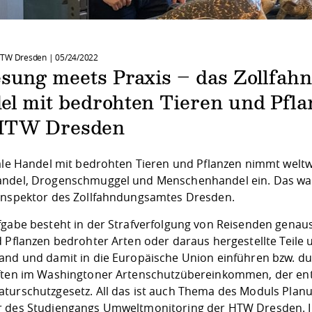
HTW Dresden |
05/24/2022
esung meets Praxis – das Zollfa
el mit bedrohten Tieren und Pfla
HTW Dresden
ale Handel mit bedrohten Tieren und Pflanzen nimmt weltwe
ndel, Drogenschmuggel und Menschenhandel ein. Das war
inspektor des Zollfahndungsamtes Dresden.
fgabe besteht in der Strafverfolgung von Reisenden gena
d Pflanzen bedrohter Arten oder daraus hergestellte Tei
and und damit in die Europäische Union einführen bzw. dur
ften im Washingtoner Artenschutzübereinkommen, der e
turschutzgesetz. All das ist auch Thema des Moduls Plan
 des Studiengangs Umweltmonitoring der HTW Dresden. 