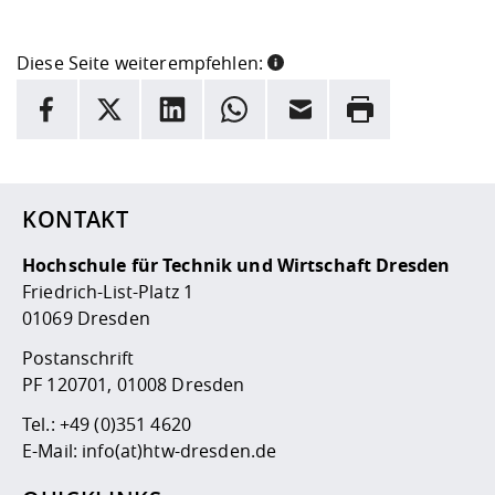
Diese Seite weiterempfehlen:
INFORMATION
Facebook
X
LinkedIn
Whatsapp
E-Mail
Drucken
Hier stehen weitere Informationen und ein Link zur
Date
KONTAKT
Hochschule für Technik und Wirtschaft Dresden
Friedrich-List-Platz 1
01069 Dresden
Postanschrift
PF 120701, 01008 Dresden
Tel.:
+49 (0)351 4620
E-Mail:
info(at)htw-dresden.de