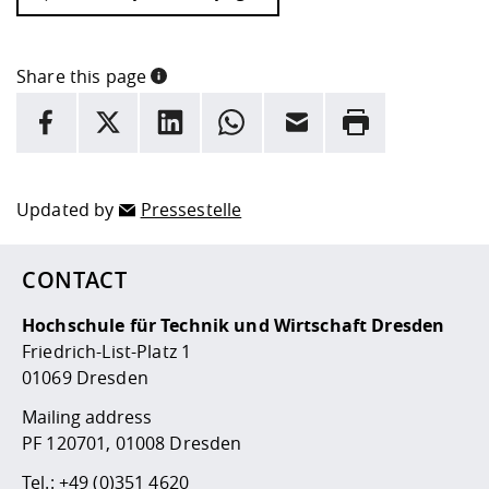
Share this page
INFORMATION
facebook
X
LinkedIn
whatsapp
Email
Rrint
Here are more informations and a link to the
data policy
Updated by
Pressestelle
CONTACT
Hochschule für Technik und Wirtschaft Dresden
Friedrich-List-Platz 1
01069 Dresden
Mailing address
PF 120701, 01008 Dresden
Tel.:
+49 (0)351 4620