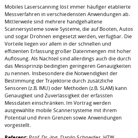
Competencies
Career Service
Contact and approach
Downloads
Cooperations an
Contact
Equal Opportunit
Informatics / Ma
Mobiles Laserscanning löst immer häufiger etablierte
Study support m
Studying in speci
Committees and
Messverfahren in verschiedensten Anwendungen ab.
physik
circumstances
Teaching, Researc
Representations
Mittlerweile sind mehrere handgehaltene
Quality Assurance
University Healt
Agriculture/Env
abroad
Scannersysteme sowie Systeme, die auf Booten, Autos
Management
mistry
und sogar Drohnen eingesetzt werden, verfügbar. Die
Vorteile liegen vor allem in der schnellen und
Downloads
effizienten Erfassung großer Datenmengen mit hoher
Climate and Env
Mechanical Engin
Auflösung. Als Nachteil sind allerdings auch die durch
Protection
das Messprinzip bedingten geringeren Genauigkeiten
International Da
zu nennen. Insbesondere die Notwendigkeit der
Business Adminis
Bestimmung der Trajektorie durch zusätzliche
Friends Associat
Sensoren (z.B. IMU) oder Methoden (z.B. SLAM) kann
Genauigkeit und Zuverlässigkeit der erfassten
Messdaten einschränken. Im Vortrag werden
ausgewählte mobile Scannersysteme mit ihrem
Potential und ihren Grenzen sowie Anwendungen
vorgestellt.
Referent:
Prof. Dr.-Ing. Danilo Schneider, HTW