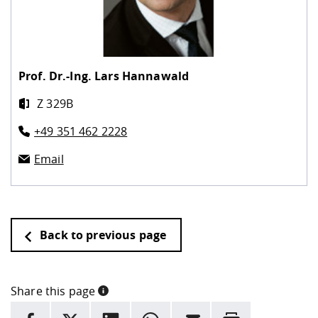
Prof. Dr.-Ing.
Lars Hannawald
Z 329B
+49 351 462 2228
Email
Back to previous page
Share this page
INFORMATION
facebook
X
LinkedIn
whatsapp
Email
Rrint