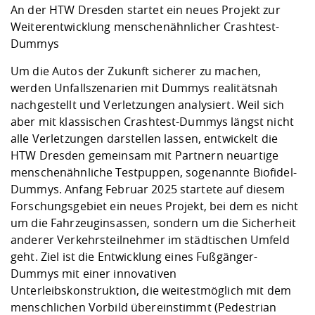
Competencies
Career Service
Contact and approach
An der HTW Dresden startet ein neues Projekt zur
Downloads
Cooperations an
Contact
Equal Opportunit
Informatics / Ma
Weiterentwicklung menschenähnlicher Crashtest-
Study support m
Studying in speci
Committees and
Dummys
physik
circumstances
Teaching, Researc
Representations
Quality Assurance
University Healt
Agriculture/Env
abroad
Um die Autos der Zukunft sicherer zu machen,
Management
mistry
werden Unfallszenarien mit Dummys realitätsnah
nachgestellt und Verletzungen analysiert. Weil sich
Downloads
aber mit klassischen Crashtest-Dummys längst nicht
Climate and Env
Mechanical Engin
alle Verletzungen darstellen lassen, entwickelt die
Protection
HTW Dresden gemeinsam mit Partnern neuartige
International Da
Business Adminis
menschenähnliche Testpuppen, sogenannte Biofidel-
Friends Associat
Dummys. Anfang Februar 2025 startete auf diesem
Forschungsgebiet ein neues Projekt, bei dem es nicht
um die Fahrzeuginsassen, sondern um die Sicherheit
anderer Verkehrsteilnehmer im städtischen Umfeld
geht. Ziel ist die Entwicklung eines Fußgänger-
Dummys mit einer innovativen
Unterleibskonstruktion, die weitestmöglich mit dem
menschlichen Vorbild übereinstimmt (Pedestrian