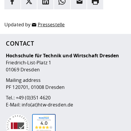
Here are more informations and a link to the
data policy
Updated by
Pressestelle
CONTACT
Hochschule für Technik und Wirtschaft Dresden
Friedrich-List-Platz 1
01069 Dresden
Mailing address
PF 120701, 01008 Dresden
Tel.:
+49 (0)351 4620
E-Mail:
info(at)htw-dresden.de