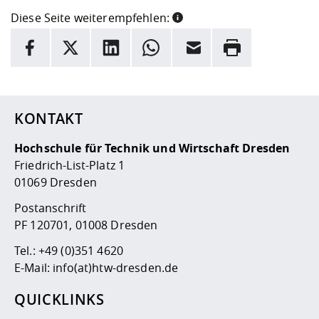
Diese Seite weiterempfehlen:
INFORMATION
Facebook
X
LinkedIn
Whatsapp
E-Mail
Drucken
Hier stehen weitere Informationen und ein Link zur
Date
KONTAKT
Hochschule für Technik und Wirtschaft Dresden
Friedrich-List-Platz 1
01069 Dresden
Postanschrift
PF 120701, 01008 Dresden
Tel.:
+49 (0)351 4620
E-Mail:
info(at)htw-dresden.de
QUICKLINKS