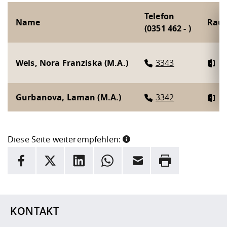
Telefon
Name
Rau
(0351 462 - )
Wels, Nora Franziska (M.A.)
3343
Z
Gurbanova, Laman (M.A.)
3342
Z
Diese Seite weiterempfehlen:
INFORMATION
Facebook
X
LinkedIn
Whatsapp
E-Mail
Drucken
Hier stehen weitere Informationen und ein Link zur
Date
KONTAKT