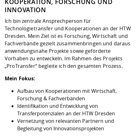
Kompetenz
KOOPERATION, FORSCHUNG UND
Chancengleichheit
Informatik/Mathematik
Unternehmen
INNOVATION
Vorbereitung auf das Studium
Studien- und
Studieren in besonderen
Forschungszentrum ZAFT
FIS -
Kontakt & Beratung
Gremien und Vertretungen
Studiengangentwicklung
Formulare und Dokumente
Ich bin zentrale Ansprechperson für
Prüfungsordnungen
Lebenslagen oder Notlagen
Lehren, Forschen und
Forschungsinformationsystem
Hochschulgesundheit
Landbau/Umwelt/Chemie
Beschaffungsvorhaben
Technologietransfer und Kooperationen an der HTW
Weiterbilden im Ausland
Checkliste zum Studienstart
Dresden. Mein Ziel ist es Forschung, Wirtschaft und
Studienbegleitung Mathematik
Beratungsangebote des
Wissenschaftliche Praxis
Fachverbände gezielt zusammenbringen und daraus
Klimaschutz & Nachhaltigkeit
Maschinenbau
und Physik
Studentenwerk Dresden
Formulare und Dokumente
anwendungsnahe Projekte sowie geförderte
Vorhaben zu entwickeln. Im Rahmen des Projekts
„ProTransfer“ begleite ich den gesamten Prozess.
Förderverein
Wirtschaftswissenschaften
Digitales Lernen und KI
Angebote der Agentur für
Internationale Tage
Arbeit
Mein Fokus:
Qualifizierungsangebote und
Aufbau von Kooperationen mit Wirtschaft,
Fremdsprachen
Forschung & Fachverbänden
Identifikation und Entwicklung von
Transferpotenzialen an der HTW Dresden
Jobs, Praktika, Diplomarbeiten
Vernetzung von relevanten Partnern und
Begleitung von Innovationsprojekten