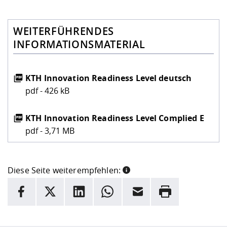
WEITERFÜHRENDES
INFORMATIONSMATERIAL
KTH Innovation Readiness Level deutsch
pdf - 426 kB
KTH Innovation Readiness Level Complied E
pdf - 3,71 MB
Diese Seite weiterempfehlen:
INFORMATION
Facebook
X
LinkedIn
Whatsapp
E-Mail
Drucken
Hier stehen weitere Informationen und ein Link zur
Date