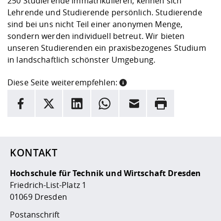
250 Studierende immatrikulieren, kennen sich
Lehrende und Studierende persönlich. Studierende
sind bei uns nicht Teil einer anonymen Menge,
sondern werden individuell betreut. Wir bieten
unseren Studierenden ein praxisbezogenes Studium
in landschaftlich schönster Umgebung.
Diese Seite weiterempfehlen:
INFORMATION
Facebook
X
LinkedIn
Whatsapp
E-Mail
Drucken
Hier stehen weitere Informationen und ein Link zur
Date
KONTAKT
Hochschule für Technik und Wirtschaft Dresden
Friedrich-List-Platz 1
01069 Dresden
Postanschrift