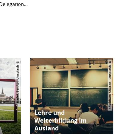
Delegation…
Radek EenAbl, Unsplash
Shubham Sharan, Unsplash
Lehre und
Weiterbildung im
Ausland