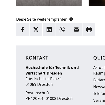
Diese Seite weiterempfehlen:
INFORMATION
Facebook
X
LinkedIn
Whatsapp
E-Mail
Drucken
Hier stehen weitere Informationen und ein Link z
KONTAKT
QUI
Hochschule für Technik und
Aktuel
Wirtschaft Dresden
Raump
Friedrich-List-Platz 1
Bildar
01069 Dresden
Newsa
Postanschrift
Telefo
PF 120701, 01008 Dresden
Veran