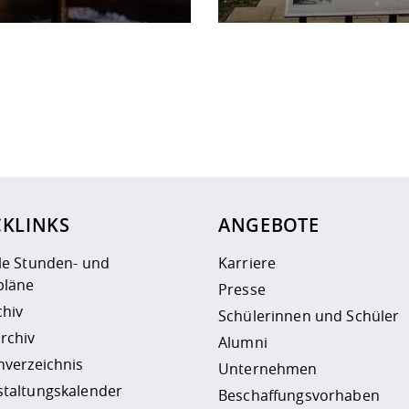
ur
Datenschutzseite
.
CKLINKS
ANGEBOTE
le Stunden- und
Karriere
läne
Presse
chiv
Schülerinnen und Schüler
rchiv
Alumni
nverzeichnis
Unternehmen
staltungskalender
Beschaffungsvorhaben