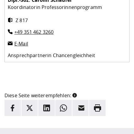
Koordinatorin Professorinnenprogramm
Z 817
+49 351 462 3260
E-Mail
Ansprechpartnerin Chancengleichheit
Diese Seite weiterempfehlen:
INFORMATION
Facebook
X
LinkedIn
Whatsapp
E-Mail
Drucken
Hier stehen weitere Informationen und ein Link zur
Date