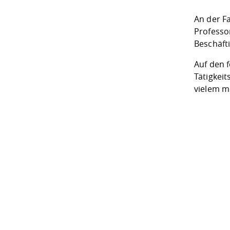
An der F
Professo
Beschäfti
Auf den 
Tätigkei
vielem m