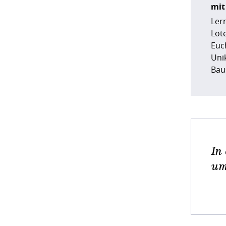
mit
Ler
Löt
Euc
Uni
Bau
In
um