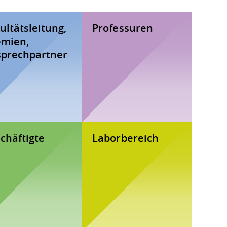
ultätsleitung,
Professuren
mien,
prechpartner
chäftigte
Laborbereich