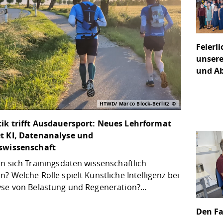
Feierl
unsere
und A
HTWD/ Marco Block-Berlitz
ik trifft Ausdauersport: Neues Lehrformat
t KI, Datenanalyse und
swissenschaft
n sich Trainingsdaten wissenschaftlich
? Welche Rolle spielt Künstliche Intelligenz bei
yse von Belastung und Regeneration?…
Den F