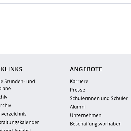
ur
Datenschutzseite
.
CKLINKS
ANGEBOTE
le Stunden- und
Karriere
läne
Presse
chiv
Schülerinnen und Schüler
rchiv
Alumni
nverzeichnis
Unternehmen
staltungskalender
Beschaffungsvorhaben
t und Anfahrt