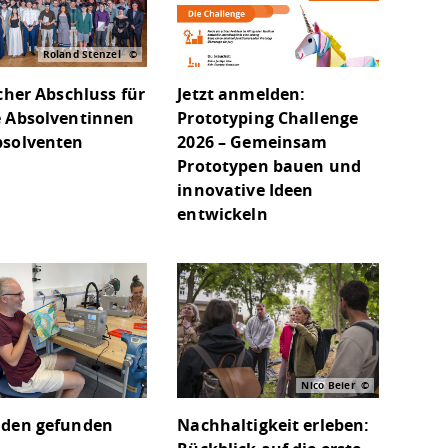
Roland Stenzel
icher Abschluss für
Jetzt anmelden:
 Absolventinnen
Prototyping Challenge
bsolventen
2026 – Gemeinsam
Prototypen bauen und
innovative Ideen
entwickeln
Nico Beier
aden gefunden
Nachhaltigkeit erleben: