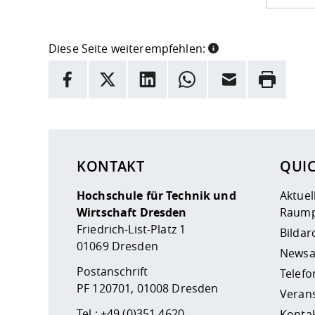
Diese Seite weiterempfehlen:
INFORMATION
Facebook
X
LinkedIn
Whatsapp
E-Mail
Drucken
Hier stehen weitere Informationen und ein Link z
KONTAKT
QUI
Hochschule für Technik und
Aktuel
Wirtschaft Dresden
Raump
Friedrich-List-Platz 1
Bildar
01069 Dresden
Newsa
Postanschrift
Telefo
PF 120701, 01008 Dresden
Veran
Tel.:
+49 (0)351 4620
Kontak