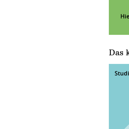
Hi
Das k
Stud