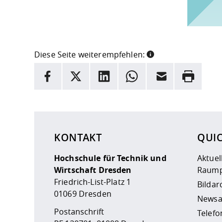
Diese Seite weiterempfehlen:
INFORMATION
Facebook
X
LinkedIn
Whatsapp
E-Mail
Drucken
Hier stehen weitere Informationen und ein Link z
KONTAKT
QUI
Hochschule für Technik und
Aktuel
Wirtschaft Dresden
Raump
Friedrich-List-Platz 1
Bildar
01069 Dresden
Newsa
Postanschrift
Telefo